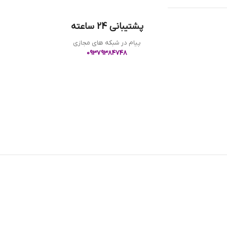
پشتیبانی 24 ساعته
پیام در شبکه های مجازی
09379384748