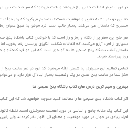
در این سمینار اتفاقات جالبی رخ می‌دهد و باعث می‌شود که سر صحبت بین این 
که این دو نفر تشنه تغییر و موفقیت هستند، تصمیم می‌گیرد که رمز موفقیت 
مسیری که داستان طی می‌کند، بسیار جالب است. فرد موفق به هیچ عنوان رمز را
هر جای این سفر پر از نکته و رمز و راز است که با خواندن کتاب باشگاه پنج‌ صب
بسیاری از افراد آرزو می‌کنند. که اتفاقات شگفت انگیزی برایشان رقم بخورد. اما ا
داستان کتاب باشگاه پنج‌ صبحی‌ ها به گونه‌ای است. که این دو فرد کنجکاو و 
روز بهره‌مند شوند.
تمامی تعالیم این میلیاردر به شرطی ارائه می‌شود .که این دو نفر ساعت پنج از خ
مغز شما در ساعت پنج صبح در یک وضعیت بسیار ایده‌آل قرار دارد. و می‌توان
بهترین و مهم ترین درس های کتاب باشگاه پنج‌ صبحی‌ ها
اگر کتاب باشگاه پنج‌ صبحی‌ ها را مطالعه کنید متوجه خواهید شد که این کتا
این کتاب یک مقاله جامع و اساسی در مورد اهمیت سحرخیزی است. نقطه کانونی این کتاب قاعده 20/20/20 است که می‌تواند زندگی انسان را متحول کند و در تمام ابع
افراد زیادی در جهان در مورد موفقیت و معنای آن اظهار نظر کرده‌اند ولی رابین 