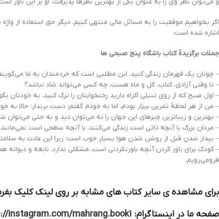
و می‌توان نظر وی را به عنوان یکی از بهترین نظرها پذیرفت. او بر این باور اس
اگر بخواهیم موفقیت را به مسائل مالی منتهی کنیم. دیگر حق استفاده از واژه مو
اشاره شده است:
جملات برگزیدۀ کتاب باشگاه پنج‌ صبحی‌ ها
– چونان یک قهرمان زندگی کنید. این مطلبی است که خردمندان به ما می‌گوین
– تا وقتی آزادی، کتاب، گل و ماه هست، چه کسی می‌تواند شاد نباشد؟
– اول صبح که از روی تنبلی اکراه دارید رختخوابتان را ترک کنید، به خودتان بگو
– من از هر لحظۀ تمرین بیزار بودم، اما به خودم گفتم: دست برندار؛ حالا به خو
– بهترین و زیباترین چیزهای این جهان را نه می‌توان دید و نه حتی می‌توان شنید
– مردان بزرگ با آنچه ذاتی است زندگی می‌کنند، با آنچه سطحی است نمی‌مانند، ب
– بیدار شدن قبل از روشن شدن هوا بسیار خوب است؛ زیرا این عادت به سلامتی
– کودک برای باور کردن آنچه باورنکردنی است، مشکلی ندارد. نابغه و دیوانه ه
فرومی‌رویم.
برای مشاهده ی سایر کتاب های مشابه بر روی لینک کلیک بفرم
صفحه ما در اینستاگرام:
s://instagram.com/mahrang.book1