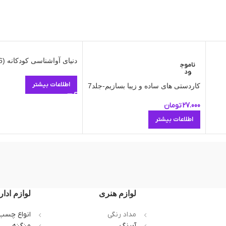
دنیای آواشناسی کودکانه (6)
ناموج
ود
اطلاعات بیشتر
کاردستی های ساده و زیبا بسازیم-جلد7
27.000
تومان
اطلاعات بیشتر
لوازم هنری
لوازم ادار
مداد رنگی
انواع چسب
آبرنگ
منگنه