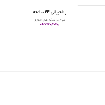
پشتیبانی 24 ساعته
پیام در شبکه های مجازی
09379384748