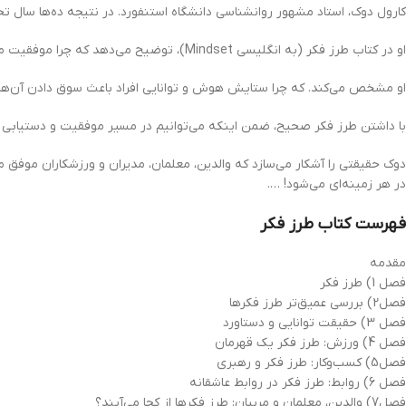
کارول دوک، استاد مشهور روانشناسی دانشگاه استنفورد. در نتیجه ده‌ها سال 
او در کتاب طرز فکر (به انگلیسی Mindset)، توضیح می‌دهد که چرا موفقیت ما تنها مرهون قابلیت‌ها و استعدادمان نیست، بلکه نحوه نگرش‌مان به آن‌ها نیز بسیار حایز اهمیت است.
او مشخص می‌کند. که چرا ستایش هوش و توانایی افراد باعث سوق دادن آن‌ها به
با داشتن طرز فکر صحیح، ضمن اینکه می‌توانیم در مسیر موفقیت و دستیابی به
دوک حقیقتی را آشکار می‌سازد که والدین، معلمان، مدیران و ورزشکاران موفق م
در هر زمینه‌ای می‌شود! ….
فهرست کتاب طرز فکر
مقدمه
فصل 1) طرز فکر
فصل2) بررسی عمیق‌تر طرز فکرها
فصل 3) حقیقت توانایی و دستاورد
فصل 4) ورزش: طرز فکر یک قهرمان
فصل5) کسب‌وکار: طرز فکر و رهبری
فصل 6) روابط: طرز فکر در روابط عاشقانه
فصل7) والدین، معلمان و مربیان: طرز فکرها از کجا می‌آیند؟