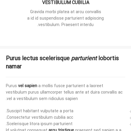
VESTIBULUM CUBILIA
Gravida morbi platea at arcu convallis
a id id suspendisse parturient adipiscing
vestibulum. Praesent interdu.
Purus lectus scelerisque
parturient
lobortis
namar
Purus
vel sapien
a mollis fusce parturient a laoreet
vestibulum purus ullamcorper tellus ante at duira convallis ac
vel a vestibulum sem ridiculus sapien.
Suscipit habitant vulputate a porta.
Consectetur vestibulum cubilia acc.
Scelerisque litora ipsum parturient.
Id volutpat consequat
arcu tristique
praesent sed sapien a a