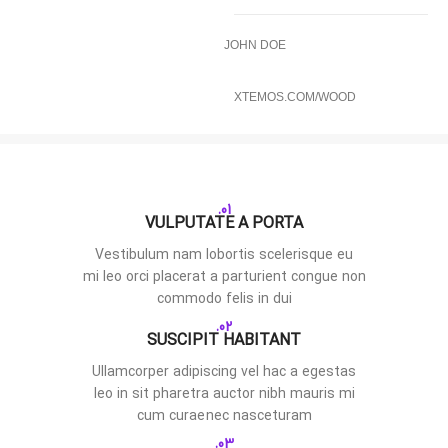
JOHN DOE
XTEMOS.COM/WOOD
01.
VULPUTATE A PORTA
Vestibulum nam lobortis scelerisque eu
mi leo orci placerat a parturient congue non
commodo felis in dui
02.
SUSCIPIT HABITANT
Ullamcorper adipiscing vel hac a egestas
leo in sit pharetra auctor nibh mauris mi
cum curae nec nasceturam
03.