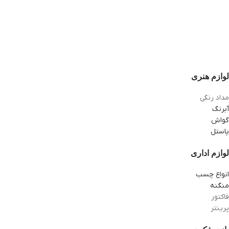
لوازم هنری
مداد رنگی
آبرنگ
گواش
پاستل
لوازم اداری
انواع چسب
منگنه
فاکتور
پرینتر