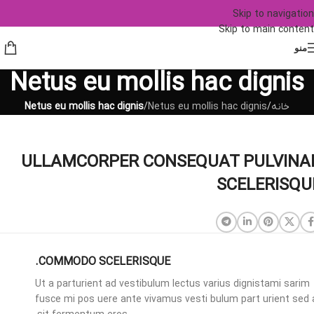
Skip to navigation
Skip to main content
منو
Netus eu mollis hac dignis
خانه
/
Netus eu mollis hac dignis
/
Netus eu mollis hac dignis
ULLAMCORPER CONSEQUAT PULVINA
SCELERISQU
COMMODO SCELERISQUE.
Ut a parturient ad vestibulum lectus varius dignistami sarim
fusce mi pos uere ante vivamus vesti bulum part urient sed 