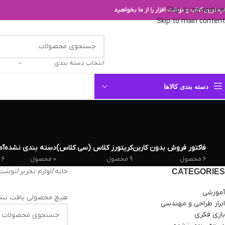
Skip to navigation
یدترین کتاب و نوشت افزار را از ما بخواهید
Skip to main content
انتخاب دسته بندی
دسته بندی کالاها
فاکتور فروش بدون کاربن
کریتورز کلاس (سی کلاس)
دسته بندی نشده
آم
6 محصول
9 محصول
0 محصول
6 محصول
خانه
/
لوازم تحریر
/
نوشت ا
CATEGORIES
آموزشی
هیچ محصولی یافت نشد
ابزار طراحی و مهندسی
بازی فکری