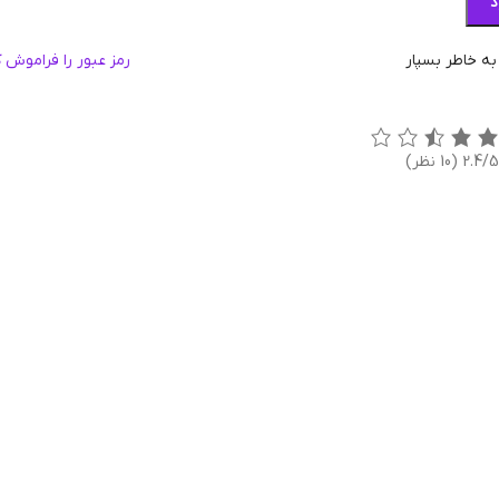
د
 به خاطر بسپار
رمز عبور را فراموش ک
2.4/5
(10 نظر)