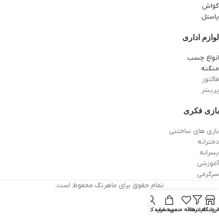
گواش
پاستل
لوازم اداری
انواع چسب
منگنه
فاکتور
پرینتر
بازی فکری
بازی های ساختنی
دخترانه
پسرانه
آموزشی
سرگرمی
تمام حقوق برای ماهرنگ محفوظ است.
فروشگاه
فیلترها
علاقه مندی
سبد خرید
حساب کاربری من