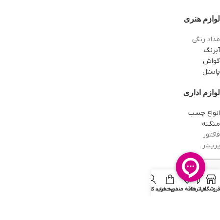
لوازم هنری
مداد رنگی
آبرنگ
گواش
پاستل
لوازم اداری
انواع چسب
منگنه
فاکتور
پرینتر
بازی فکری
بازی های ساختنی
فروشگاه
فیلترها
علاقه مندی
سبد خرید
حساب کاربری من
دخترانه
پسرانه
آموزشی