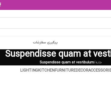
پیگیری سفارشات
Suspendisse quam at vest
خانه
/
Suspendisse quam at vestibulum
LIGHTING
KITCHEN
FURNITURE
DECOR
ACCESSORI
Furniture
ndisse
Netus eu mollis hac dig