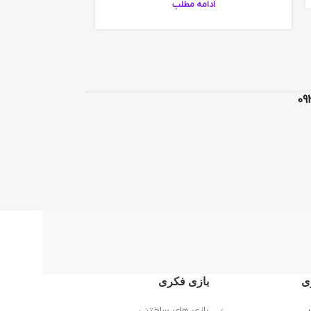
ادامه مطلب
را به یکبار
اد
ی
بازی فکری
بازی های ساختنی