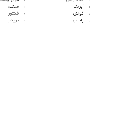
آبرنگ
منگنه
گواش
فاکتور
پاستل
پرینتر