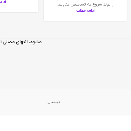
ادام
از تولد شروع به تشخیص تفاوت...
ادامه مطلب
مشهد، انتهای مصلی 31 ، بین محمدآباد 23 و 25، کتاب و لوازم تحریر ماهرنگ 48 47 938 0937
نیستان