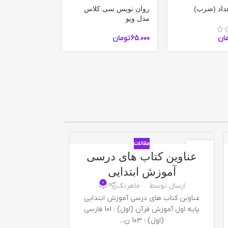
عداد (ضرب)
روان نویس سی.کلاس
دفترچه آموزش
مدل ویو
ضرب و اخلاق
ان
65.000
تومان
35.000
تومان
مقالات
18
18
عناوین کتاب های درسی
آموزش رنگ
فوریه
فوریه
آموزش ابتدایی
با 0
0
کا
ارسال توسط
ماهرنگ
عناوین کتاب های درسی آموزش ابتدایی
ارسال توس
پایه اول آموزش قرآن (اول) : 101 فارسی
(اول) : 103 ن...