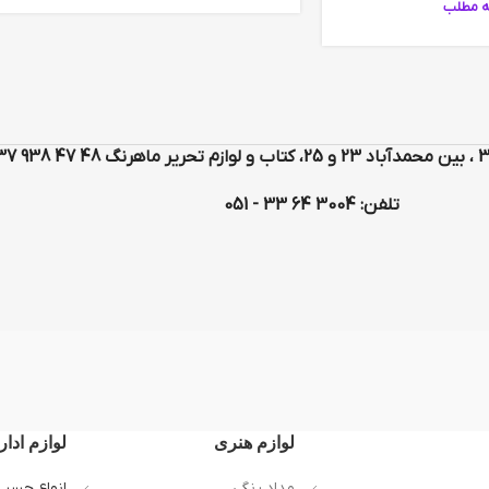
ه مطلب
تلفن: 3004 64 33 - 051
لوازم هنری
لوازم ادار
مداد رنگی
انواع چسب