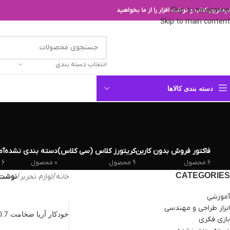
Skip to navigation
یدترین کتاب و نوشت افزار را از ما بخواهید
Skip to main content
انتخاب دسته بندی
دسته بندی کالاها
فاکتور فروش بدون کاربن
کریتورز کلاس (سی کلاس)
دسته بندی نشده
آم
6 محصول
9 محصول
0 محصول
6 محصول
CATEGORIES
خانه
/
لوازم تحریر
/
نوشت ا
آموزشی
ابزار طراحی و مهندسی
خودکار آریا ضخامت 0.7 میلی متر
بازی فکری