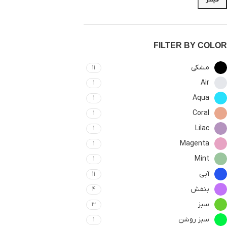
FILTER BY COLOR
مشکی
11
Air
1
Aqua
1
Coral
1
Lilac
1
Magenta
1
Mint
1
آبی
11
بنفش
4
سبز
3
سبز روشن
1