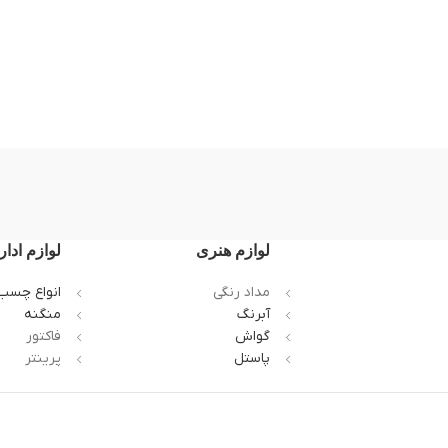
لوازم هنری
لوازم ادار
مداد رنگی
انواع چسب
آبرنگ
منگنه
گواش
فاکتور
پاستل
پرینتر