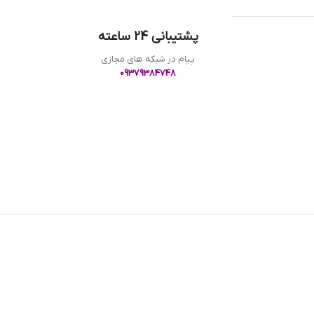
پشتیبانی 24 ساعته
پیام در شبکه های مجازی
09379384748