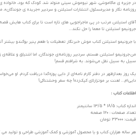
در جزیره ی ماکاموشی، شهر نیوموش سیتی متولد شد. کودک که بود، خانواده ی
روزنامه نگار و مدیرمسئول انتشارات استیلتن و سردبیر «جریده ی جوندگان»، م
آقای استیلتن مرتب در پی ماجراجویی های تازه است تا برای کتاب هایش قص
جرونیمو استیلتن تا معما را حل نکند…
با جرونیمو استیلتن کتاب موش خبرنگار تعطیلات با طعم پنیر بوگندو بیشتر آش
من جرونیمو استیلتن هستم، سردبیر روزنامه‌ی جوندگان، اما اشتیاق و علاقه‌ی 
سبیل به سبیل نقل می‌شوند. به شرافتم قسم!
یک روز بعدازظهر در دفتر کارم نامه‌ای از دایی پوزه‌گدا دریافت کردم. او می‌خ
دایی‌ام… لعنت بر موتزارلای کپک‌زده! چه سفر وحشتناکی!
اطلاعات کتاب :
اندازه کتاب: 18/5 * 13/5 سانتیمتر
تعداد صفحات : 120 صفحه
قیمت: 33000 تومان
هر ساله هزاران کتاب و یا محصول آموزشی و کمک آموزشی طراحی و تولید می گرد