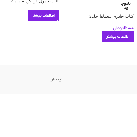
کتاب جدول کِن کِن – جلد 2
ناموج
ود
اطلاعات بیشتر
کتاب جادوی معماها-جلد2
12.000
تومان
اطلاعات بیشتر
نیستان