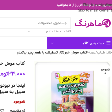
Skip to navigation
یدترین کتاب و نوشت افزار را از ما بخواهید
Skip to main content
انتخاب دسته بندی
دسته بندی کالاها
خانه
/
کتاب
/
قصه
/
کتاب موش خبرنگار تعطیلات با طعم پنیر بوگندو
کتاب موش خبرن
ناموجو
33.000
توما
د
اینجا در نیوم
سبیل به سبیل
ناموجود
مقایسه
ا