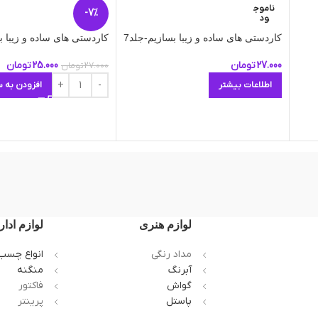
ناموج
-7%
ود
کاردستی های ساده و زیبا بسازیم-جلد7
کاردستی های ساده و زیبا ب
27.000
تومان
25.000
تومان
27.000
تومان
اطلاعات بیشتر
افزودن به س
لوازم هنری
لوازم ادار
مداد رنگی
انواع چسب
آبرنگ
منگنه
گواش
فاکتور
پاستل
پرینتر