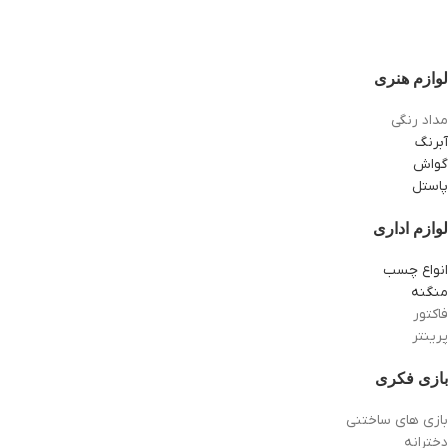
لوازم هنری
مداد رنگی
آبرنگ
گواش
پاستل
لوازم اداری
انواع چسب
منگنه
فاکتور
پرینتر
بازی فکری
بازی های ساختنی
دخترانه