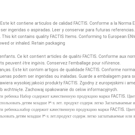
s. Este kit contiene articulos de calidad FACTIS. Conforme a la Norm
er ingeridas o aspiradas. Leer y conservar para futuras referencias.
. This kit contains quality FACTIS Items. Conforming to European EN7
lowed or inhaled. Retain packaging
enfants. Ce kit contient articles de qualité FACTIS. Conforme aux n
s peuvent être ingérés. Conservez l’emballage pour référence.
rianças. Este kit contém artigos de qualidade FACTIS. Conforme norm
uenas podem ser ingeridas ou inaladas. Guarde a embalagem para su
wiera wysokiej jakości produkty FACTIS. Zgodny z europejskimi i am
lub wchtnięte. Zachowaj opakowanie do celów informacyjnych.
ти ребенка Набор содержит качественную продукцию марки FACTIS. Цветн
ользовать детям младше 3-х лет. продукт содерж легко Заглатываемые 
ти ребенка.набор содержит качественную продукцию марки FACTIS. Цвет 
зовать детям младше 3-х лет.продукт содерж легко заглатываемые или 