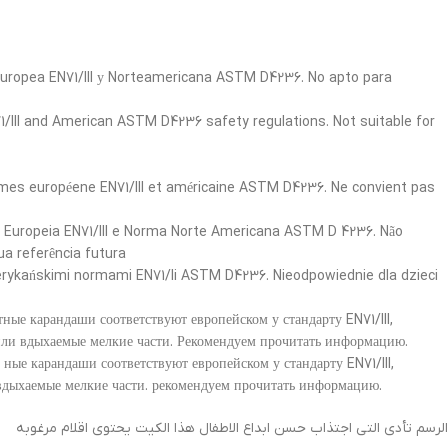
a Europea EN71/III у Norteamericana ASTM D4236. No apto para
1/III and American ASTM D4236 safety regulations. Not suitable for
ormes européene EN71/III et américaine ASTM D4236. Ne convient pas
a Europeia EN71/III e Norma Norte Americana ASTM D 4236. Não
a referência futura
erykańskimi normami EN71/Ii ASTM D4236. Nieodpowiednie dla dzieci
ые карандаши соответствуют европейском у стандарту EN71/III,
или вдыхаемые мелкие части. Рекомендуем прочитать информацию.
ные карандаши соответствуют европейском у стандарту EN71/III,
вдыхаемые мелкие части. рекомендуем прочитать информацию.
الرسم تأدى التى اجتذاب حسن ابداع الاطفال هذا الكيت يحتوی اقلام مرغوبه