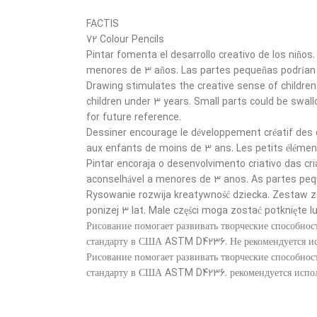
FACTIS
72 Colour Pencils
Pintar fomenta el desarrollo creativo de los niño
menores de 3 años. Las partes pequeñas podrían s
Drawing stimulates the creative sense of children
children under 3 years. Small parts could be swal
for future reference.
Dessiner encourage le développement créatif des 
aux enfants de moins de 3 ans. Les petits élément
Pintar encoraja o desenvolvimento criativo das c
aconselhável a menores de 3 anos. As partes peq
Rysowanie rozwija kreatywność dziecka. Zestaw za
ponizej 3 lat. Male części moga zostać potknięte 
Рисование помогает развивать творческие способнос
стандарту в США ASTM D4236. Не рекомендуется исп
Рисование помогает развивать творческие способнос
стандарту в США ASTM D4236. рекомендуется исполь