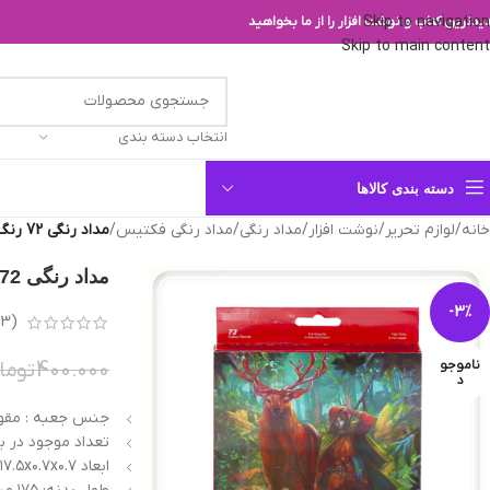
Skip to navigation
یدترین کتاب و نوشت افزار را از ما بخواهید
Skip to main content
انتخاب دسته بندی
دسته بندی کالاها
خانه
/
لوازم تحریر
/
نوشت افزار
/
مداد رنگی
/
مداد رنگی فکتیس
/
مداد رنگی 72 رنگ فکتیس
مداد رنگی 72 رنگ فکتیس
-3%
(
3
ب
ناموجو
400.000
توما
د
جنس جعبه : مقو
تعداد موجود در بسته :
ابعاد ۱۷.۵x۰.۷x۰.۷ سانتی‌متر