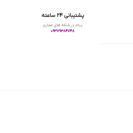
پشتیبانی 24 ساعته
پیام در شبکه های مجازی
09379384748