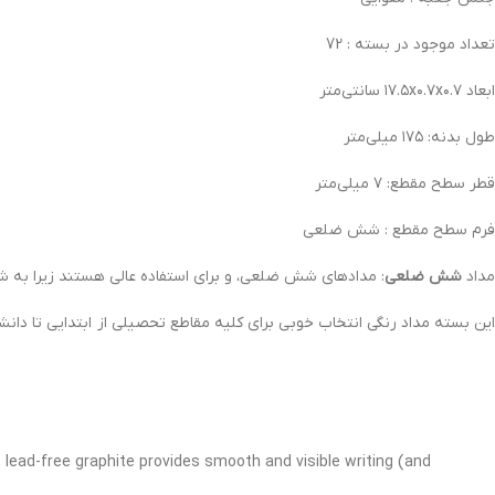
تعداد موجود در بسته : 72
ابعاد ۱۷.۵x۰.۷x۰.۷ سانتی‌متر
طول بدنه: ۱۷۵ میلی‌متر
قطر سطح مقطع: ۷ میلی‌متر
فرم سطح مقطع : شش ضلعی
مداد
شش ضلعی
: مدادهای شش ضلعی، و برای استفاده عالی هستند زیرا به ش
این بسته مداد رنگی انتخاب خوبی برای کلیه مقاطع تحصیلی از ابتدایی تا دانشگا
, lead-free graphite provides smooth and visible writing (and