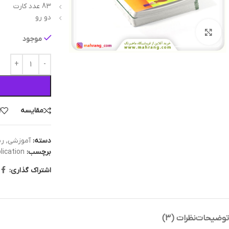
83 عدد کارت
دو رو
بزرگنمایی تصویر
موجود
مقایسه
ا
دسته:
آموزشی
,
ری
برچسب:
lication
اشتراک گذاری:
توضیحات
نظرات (3)