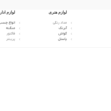
لوازم هنری
لوازم ادار
مداد رنگی
انواع چسب
آبرنگ
منگنه
گواش
فاکتور
پاستل
پرینتر