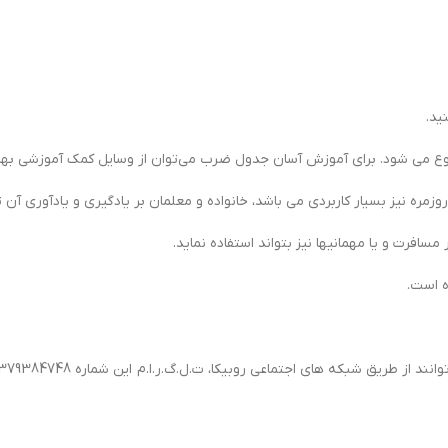
ید.
ع می شود. برای آموزش آسان جدول ضرب می‌توان از وسایل کمک آموزشی بهر
مره نیز بسیار کاربردی می باشد، خانواده و معلمان بر یادگیری و یادآوری آن تا
 مسافرت و یا مهمانیها نیز بتواند استفاده نماید.
ه است.
ه های اجتماعی روبیکا، ت.ل.گ.ر.ا.م این شماره 09379384748 ارتباط برقرار نمایند.