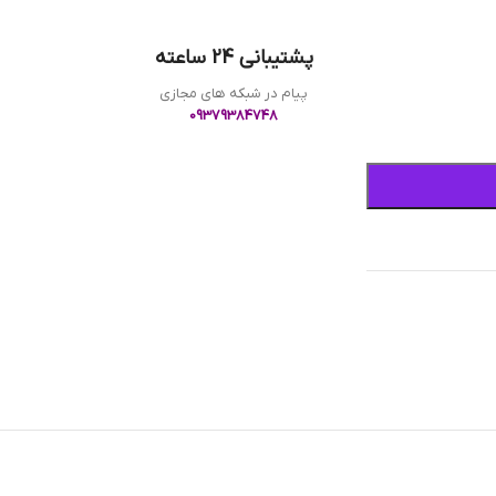
پشتیبانی 24 ساعته
پیام در شبکه های مجازی
09379384748