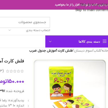
Skip to navigation
یدترین کتاب و نوشت افزار را از ما بخواهید
Skip to main content
انتخاب دسته بندی
دسته بندی کالاها
خانه
/
کتاب
/
سوم دبستان
/
فلش کارت آموزش جدول ضرب
فلش کارت آ
(
3
ب
150.000
توم
فروخته شده:
397
پدیدآورنده: رضا ق
اندازه: 10 *7 سانتیمتر