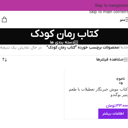
Skip to navigation
Skip to main content
منو
کتاب رمان کودک
دسته بندی ها
خانه
/
محصولات برچسب خورده “کتاب رمان کودک”
در حال نمایش یک نتیجه
مشاهده فیلترها
ناموج
ود
کتاب موش خبرنگار تعطیلات با طعم
پنیر بوگندو
33.000
تومان
اطلاعات بیشتر