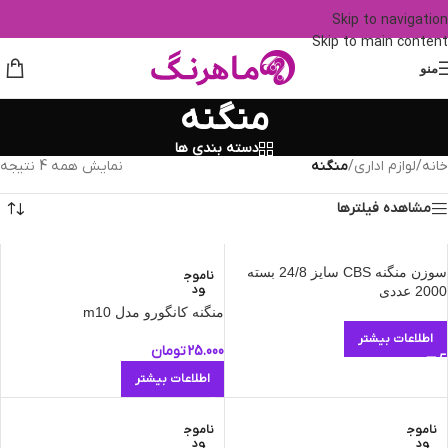
Skip to navigation
Skip to main content
منو
منگنه
دسته بندی ها
خانه
/
لوازم اداری
/
منگنه
نمایش همه 4 نتیجه
مشاهده فیلترها
سوزن منگنه CBS سایز 24/8 بسته
ناموج
ود
2000 عددی
منگنه کانگورو مدل m10
اطلاعات بیشتر
25.000
تومان
اطلاعات بیشتر
ناموج
ناموج
ود
ود