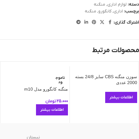
دسته:
لوازم اداری
,
منگنه
برچسب:
اداری
,
کانگورو
,
منگنه
اشتراک گذاری:
محصولات مرتبط
سوزن منگنه CBS سایز 24/8 بسته
ناموج
ود
2000 عددی
منگنه کانگورو مدل m10
اطلاعات بیشتر
25.000
تومان
اطلاعات بیشتر
نیستان