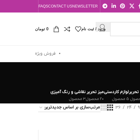
FAQS
CONTACT US
NEWSLETTER
ورود / ثبت نام
0
تومان
فروش ویژه
 تحریر
لوازم کاردستی
میز تحریر
نقاشی و رنگ آمیزی
5 محصول
20 محصول
3 محصول
36
24
9