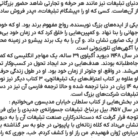
دنیای تبلیغات نیز مانند هر حرفه و تجارتی شاهد حضور بزرگانی
از آن‌هاست. کسی که او را «پیشگام تبلیغات»، «پدر فروش ساده
یکی از ایده‌های بزرگ نویسنده، رواج مفهوم برند بود. او که 
جهانی را بنا نهاد .و کمپین‌هایی را خلق کرد که در زمان خود بی‌ه
از یک صابون نشان داد .و آن را به یک برند پیشرو در زمینه م
یا آگهی‌های تلویزیونی است.
در سال ۱۹۴۸ دیوید اُگیلوی ۳۹ ساله، یک
جاه‌طلبانه بودند. هدف‌هایی در حد ایجاد تحول در کسب‌وکار ت
می‌شد. در واقع، او جلوتر از زمان خود بود. او در طول زندگی
او علاوه بر کتاب اعتراف
به ۱۴ زبان در دنیا ترجمه شده و حالا ترجمه فارسی آن نیز در
تبلیغات شرکت‌های بزرگ است.
در بخش‌هایی از کتاب سلطان خیابان مدیسون می‌خوانیم :
در سال ۱۹۵۷، بیل برنباخ، تبلیغات جسورانه‌ی جدیدی را 
توجه قرار گرفت که دست‌اندرکاران صنعت تبلیغات آن را به دیوا
نشان می‌داد که کلاه زنانه‌ای با پاپیونی در جلو به سر گذاشته 
درباره‌ی ژوان فهمیدم. من راز او را کشف کردم. خب، جوری که ر