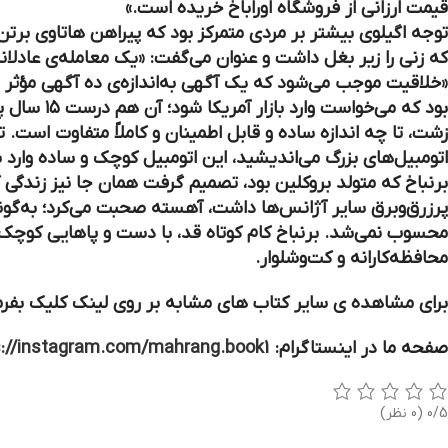
قیمت ارزانی از فروشگاه اوراباخ خریده است.»
توجه اگیلوی بیشتر بر مردی متمرکز بود که پیراهن هاتاوی برت
که زنی را زیر بغل داشت و عنوان می‌گفت: «یک معامله‌ی عادلانه
«خلاقیت موجب می‌شود که یک آگهی به‌اندازه‌ی ده آگهی مؤثر 
بود که می
زشت، تا چه اندازه ساده و قابل اطمینان و کاملاً متفاوت است.
اتومبیل‌های بزرگ می‌اندیشید، این اتومبیل کوچک و ساده وارد با
برنباخ که متولد بروکلین بود، تصمیم گرفت همان جا نیز زندگی 
پرزرق‌وبرق سایر آژانس‌ها داشت، آهسته صحبت می‌کرد؛ به‌گونه
محسوب نمی‌شد. برنباخ كام كوتاه قد، با دست و پاهایی کوچک
محافظه‌کارانه و کت‌وشلوار.
برای مشاهده ی سایر کتاب های مشابه بر روی لینک کلیک بفرم
صفحه ما در اینستاگرام:
s://instagram.com/mahrang.book1
0/5
(0 نظر)