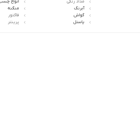
مداد رنگی
انواع چسب
آبرنگ
منگنه
گواش
فاکتور
پاستل
پرینتر