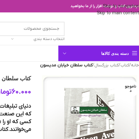
Skip to navigation
یدترین کتاب و نوشت افزار را از ما بخواهید
Skip to main content
انتخاب دسته بندی
دسته بندی کالاها
خانه
/
کتاب
/
کتاب بزرگسال
/
کتاب سلطان خیابان مدیسون
کتاب سلطان خ
ناموجو
60.000
توما
د
دنیای تبلیغات 
که این صنعت ر
کسی که او را 
می‌خوانند.کتا