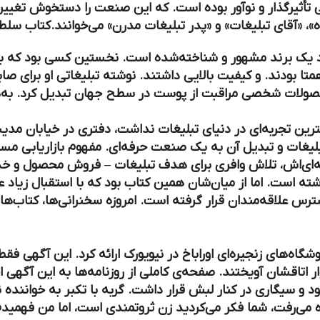
 تأثیرگذار و نوآور بوده است. که این صنعت را دستخوش تغییرا
»، «آقای تبلیغات» و «پدر تبلیغات مدرن» می‌خوانند.کتاب سل
خود یک برند مشهور و شناخته‌شده است. نخستین کسی بود که به
متا بودند. و کیفیت بالایی داشتند. نوشته تبلیغاتی او برای صابون
حصولات شخصی مراقبت از پوست در سطح جهان تبدیل کرد. به‌هرح
 مهاجر انگلیسی که کمترین تجربه‌ای در دنیای تبلیغات نداشت، دفتری در خی
بلیغات و تبدیل آن به یک صنعت حرفه‌ای. مفهوم بازاریابی مست
 حرفه‌ای‌اش، تلاش وافری برای هدف تبلیغات – فروش محصول و خ
‌های یک تبلیغاتچی، ۳ کتاب دیگر نیز نوشته است. اما از میان‌شان همین کتاب بود که ب
 دسترس علاقه‌مندان قرار گرفته است. امروزه سخنرانی‌ها، کتاب‌ها
برای فروشگاه‌های زنجیره‌ای اوراباخ در نیویورک ارائه کرد. این آگهی
ر اتاقشان آویختند. صفحه‌ی کاملی از روزنامه‌ها به این آگهی 
بود و سیگاری در کنار لبش قرار داشت. گربه با تكبر به خواننده 
اه می‌رفت، شما فکر می‌کردید زن ثروتمندی است، اما من فهمید