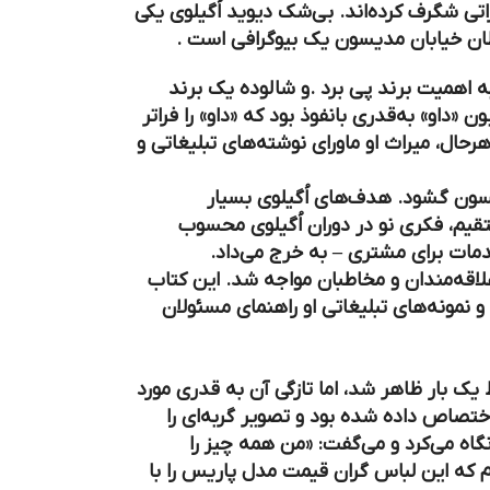
تی شگرف کرده‌اند. بی‌شک دیوید اُگیلوی یکی
طان خیابان مدیسون یک بیوگرافی است .
 اهمیت برند پی برد .و شالوده یک برند
 «داو» به‌قدری بانفوذ بود که «داو» را فراتر
ال، میراث او ماورای نوشته‌های تبلیغاتی و
ابان مدیسون گشود. هدف‌های اُگیلوی بسیار
قیم، فکری نو در دوران اُگیلوی محسوب
دمات برای مشتری – به خرج می‌داد.
ا استقبال زیاد علاقه‌مندان و مخاطبان مواجه شد. این کتاب
 و نمونه‌های تبلیغاتی او راهنمای مسئولان
 فقط یک بار ظاهر شد، اما تازگی آن به قدری مورد
اختصاص داده شده بود و تصویر گربه‌ای را
نگاه می‌کرد و می‌گفت: «من همه چیز را
م که این لباس گران قیمت مدل پاریس را با