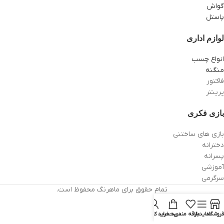
گواش
پاستل
لوازم اداری
انواع چسب
منگنه
فاکتور
پرینتر
بازی فکری
بازی های ساختنی
دخترانه
پسرانه
آموزشی
سرگرمی
تمام حقوق برای ماهرنگ محفوظ است.
فروشگاه
سایدبار
علاقه مندی
سبد خرید
حساب کاربری من