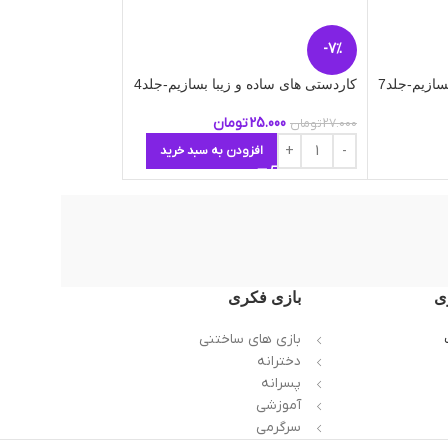
ناموج
-7%
ود
سازیم-جلد7
کاردستی های ساده و زیبا بسازیم-جلد4
می خواهم یاد بگیرم 
25.000
تومان
15.000
تومان
27.000
تومان
افزودن به سبد خرید
اطلاعات بیشتر
ی
بازی فکری
بازی های ساختنی
دخترانه
پسرانه
آموزشی
سرگرمی