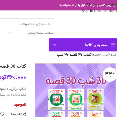
Skip to navigation
یدترین کتاب و نوشت افزار را از ما بخواهید
Skip to main content
انتخاب دسته بندی
دسته بندی کالاها
خانه
/
کتاب
/
قصه
/
کتاب 30 قصه 30 شب
کتاب 30 قصه 30 شب
ناموجو
360.000
توم
د
کتاب برگزیده سوم
تقدیرشده در سیزده
ناموجود
مقایسه
ا