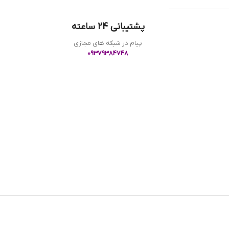
پشتیبانی 24 ساعته
پیام در شبکه های مجازی
09379384748