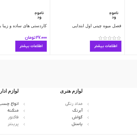
ناموج
ناموج
ود
ود
فصل میوه چینی اول ابتدایی
کاردستی های ساده و زیبا ب
27.000
تومان
اطلاعات بیشتر
اطلاعات بیشتر
لوازم هنری
لوازم ادار
مداد رنگی
انواع چسب
آبرنگ
منگنه
گواش
فاکتور
پاستل
پرینتر