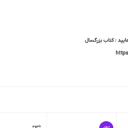
ایید :
کتاب بزرگسال
http
ناموج