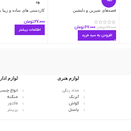
-15%
ود
قصه‌های شیرین و دلنشین
کاردستی های ساده و زیبا ب
27.000
تومان
67.000
تومان
79.000
تومان
اطلاعات بیشتر
افزودن به سبد خرید
لوازم هنری
لوازم ادار
مداد رنگی
انواع چسب
آبرنگ
منگنه
گواش
فاکتور
پاستل
پرینتر