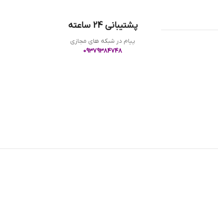
پشتیبانی 24 ساعته
پیام در شبکه های مجازی
09379384748