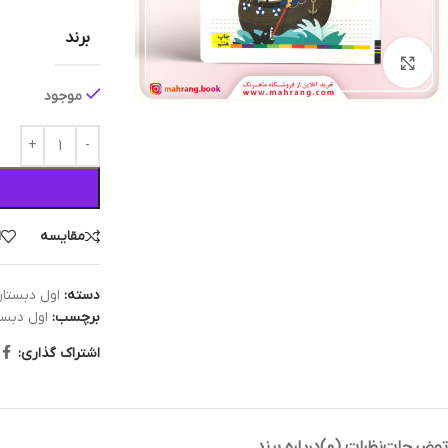
برند
بزرگنمایی تصویر
موجود
مقایسه
ا
دسته:
اول دبستا
برچسب:
اول دبست
اشتراک گذاری:
توضیحات
نظرات (0)
درباره برند