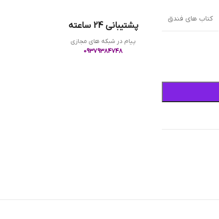
کتاب های فندق
پشتیبانی 24 ساعته
پیام در شبکه های مجازی
09379384748