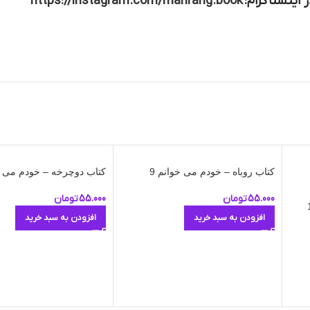
 اینستاگرام:
https://instagram.com/mahrang.book
کتاب روباه – خودم می‌ خوانم 9
کتاب دوچرخه – خودم می‌ خو
55.000
تومان
55.000
تومان
افزودن به سبد خرید
افزودن به سبد خرید