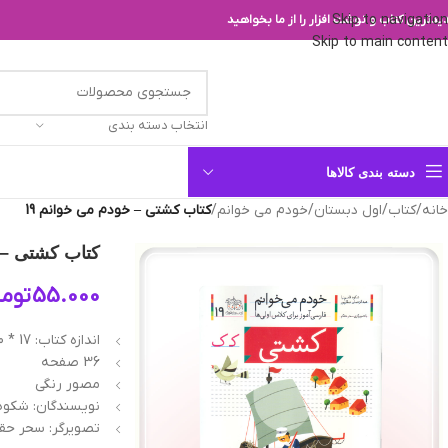
Skip to navigation
یدترین کتاب و نوشت افزار را از ما بخواهید
Skip to main content
انتخاب دسته بندی
دسته بندی کالاها
خانه
/
کتاب
/
اول دبستان
/
خودم می خوانم
/
کتاب کشتی – خودم می‌ خوانم 19
کتاب کشتی – خ
55.000
توما
اندازه کتاب: 17 * 20 سانتیمتر
36 صفحه
مصور رنگی
نویسندگان: شکوه ق
تصویرگر: سحر حق