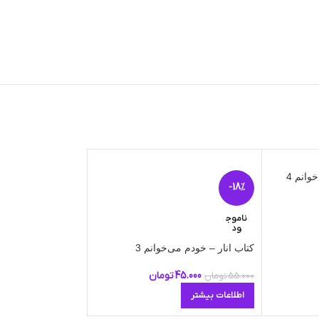
انم 4
-18%
ناموج
ود
کتاب انار – خودم می‌خوانم 3
45.000
تومان
55.000
تومان
اطلاعات بیشتر