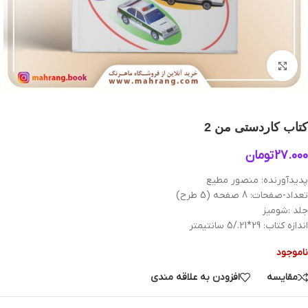
بزرگنمایی تصویر
کتاب کاردستی من 2
27.000
تومان
پدیدآورنده: منصور مطیع
تعداد-صفحات: 8 صفحه (5 طرح)
جلد :شومیز
اندازه کتاب: 29*21./5 سانتیمتر
ناموجود
مقایسه
افزودن به علاقه مندی