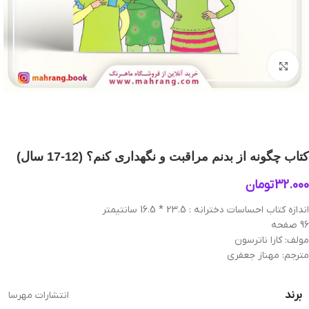
بزرگنمایی تصویر
کتاب چگونه از بدنم مراقبت و نگهداری کنم؟ (12-17 سال)
32.000
تومان
اندازه کتاب احساسات دخترانه : 23.5 * 16.5 سانتیمتر
96 صفحه
مولف: كارا ناترسون
مترجم: مهناز جعفری
برند
انتشارات مهرسا