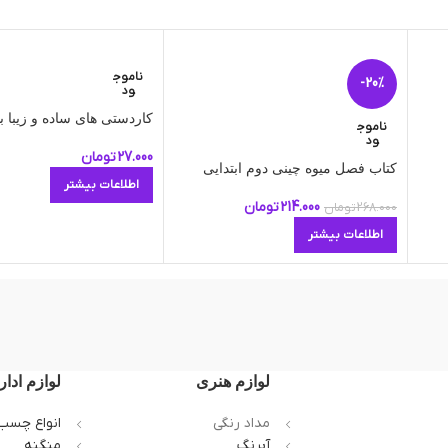
ناموج
-20%
ود
کاردستی های ساده و زیبا ب
ناموج
ود
27.000
تومان
کتاب فصل میوه چینی دوم ابتدایی
اطلاعات بیشتر
214.000
تومان
268.000
تومان
اطلاعات بیشتر
لوازم هنری
لوازم ادار
مداد رنگی
انواع چسب
آبرنگ
منگنه