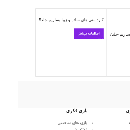
کاردستی های ساده و زیبا بسازیم-جلد5
-7%
اطلاعات بیشتر
سازیم-جلد7
کاردستی های ساده و 
25.000
ت
27.000
تومان
افزو
ی
بازی فکری
بازی های ساختنی
دخترانه