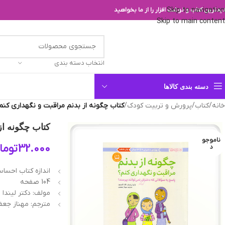
Skip to navigation
یدترین کتاب و نوشت افزار را از ما بخواهید
Skip to main content
انتخاب دسته بندی
دسته بندی کالاها
خانه
/
کتاب
/
پرورش و تربیت کودک
/
کتاب چگونه از بدنم مراقبت و نگهداری کنم؟ (9-12 س
کتاب چگونه از بد
ناموجو
32.000
توما
د
اندازه کتاب احساسات دخترانه :
104 صفحه
مولف: دکتر لیندا
مترجم: مهناز جعف