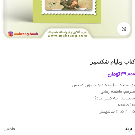
بزرگنمایی تصویر
کتاب ویلیام شکسپیر
39.000
تومان
نویسنده: سلسته دیویدسون منیس
مترجم: فاطمه زمانی
مجموعه: چه کسی بود؟
100 صفحه
19.5 * 13.5 سانتیمتر
برند
فاطمی