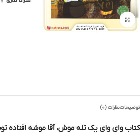
اشتراک گذاری:
بزرگنمایی تصویر
توضیحات
نظرات (0)
کتاب وای وای یک تله موش، آقا موشه افتاده ت