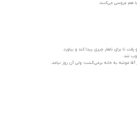
ا هم عروسی می‌کنند.
فت تا براى ناهار چيزى پيدا كند و بياورد.
وب شد.
ا موشه به خانه برمى‌‏گشت؛ ولى آن روز نيامد.‌