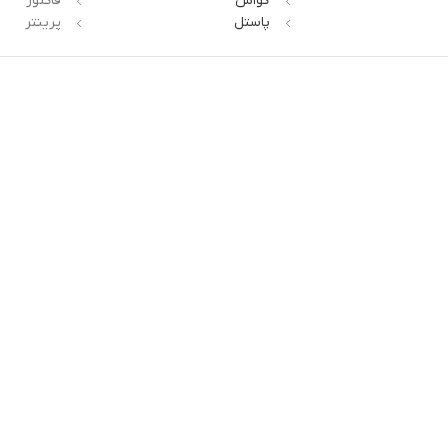
گواش
فاکتور
پاستل
پرینتر