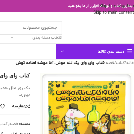
Skip to navigation
یدترین کتاب و نوشت افزار را از ما بخواهید
Skip to main content
انتخاب دسته بندی
دسته بندی کالاها
خانه
/
کتاب
/
قصه
/
کتاب وای وای یک تله موش، آقا موشه افتاده توش
کتاب وای وای 
يك روز مثل هميشه،
بياورد.
مقایسه
ا
دسته:
قصه
,
کتاب