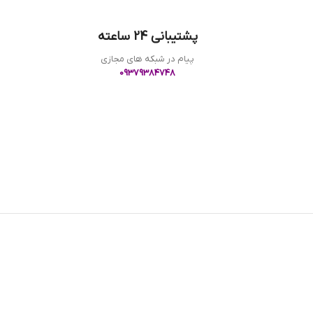
پشتیبانی 24 ساعته
پیام در شبکه های مجازی
09379384748