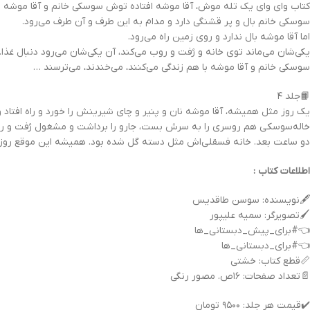
کتاب وای وای یک تله موش، آقا موشه افتاده توش سوسکی خانم و آقا موشه ب
سوسکی خانم بال و پر قشنگی دارد و مدام به این طرف و آن طرف می‌رود.
اما آقا موشه بال ندارد و روی زمین راه ‌می‌رود.
یکی‌شان می‌ماند توی خانه و رُفت و روب می‌کند، آن یکی‌شان می‌رود دنبال غذا.
سوسکی خانم و آقا موشه با هم زندگی می‌کنند، می‌خندند، می‌ترسند …
📙جلد ۴
يك روز مثل هميشه، آقا موشه نان و پنير و چاى شيرينش را خورد و راه افتاد و ر
خاله‌سوسكى هم روسرى را به سرش بست، جارو را برداشت و مشغول رُفت و ر
دو ساعت بعد. خانه فسقلى‌‏اش مثل دسته گل شده بود. هميشه اين موقع روز آق
اطلاعات کتاب :
🖋نویسنده: سوسن طاقدیس
🖌تصویرگر: سمیه علیپور
👈#برای_پیش_دبستانی_ها
👈#برای_دبستانی_ها
📏قطع کتاب: خشتی
📄تعداد صفحات: ۱۶ص. مصور رنگی
✔️قیمت هر جلد: ۹۵۰۰ تومان