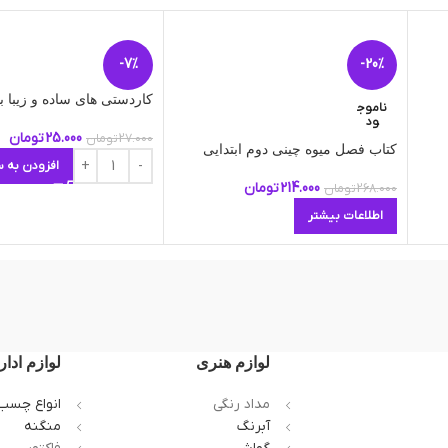
-7%
-20%
کاردستی های ساده و زیبا ب
ناموج
ود
25.000
تومان
27.000
تومان
کتاب فصل میوه چینی دوم ابتدایی
افزودن به س
214.000
تومان
268.000
تومان
اطلاعات بیشتر
لوازم هنری
لوازم ادار
مداد رنگی
انواع چسب
آبرنگ
منگنه