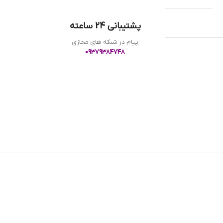
پشتیبانی 24 ساعته
پیام در شبکه های مجازی
09379384748