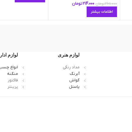
214.000
تومان
268.000
تومان
اطلاعات بیشتر
لوازم هنری
لوازم ادار
مداد رنگی
انواع چسب
آبرنگ
منگنه
گواش
فاکتور
پاستل
پرینتر