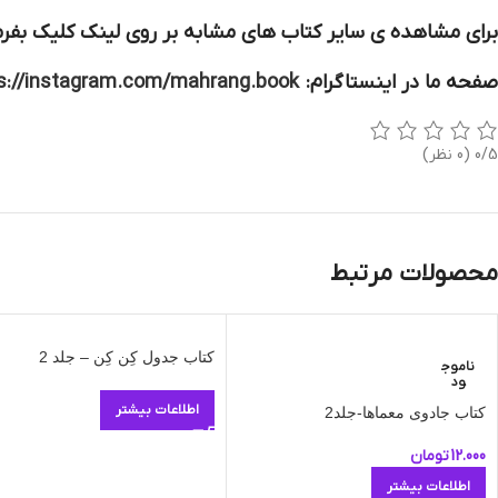
برای مشاهده ی سایر کتاب های مشابه بر روی لینک کلیک بفرم
صفحه ما در اینستاگرام:
s://instagram.com/mahrang.book
0/5
(0 نظر)
محصولات مرتبط
کتاب جدول کِن کِن – جلد 2
ناموج
ود
اطلاعات بیشتر
کتاب جادوی معماها-جلد2
12.000
تومان
اطلاعات بیشتر