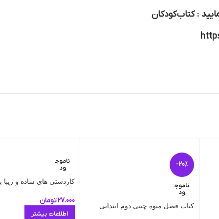
ایید :
کتاب کودکان
http
ناموج
-20%
ود
کاردستی های ساده و زیبا ب
ناموج
ود
27.000
تومان
کتاب فصل میوه چینی دوم ابتدایی
اطلاعات بیشتر