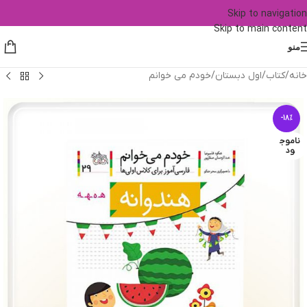
Skip to navigation
Skip to main content
منو
خانه
/
کتاب
/
اول دبستان
/
خودم می خوانم
-18%
ناموج
ود