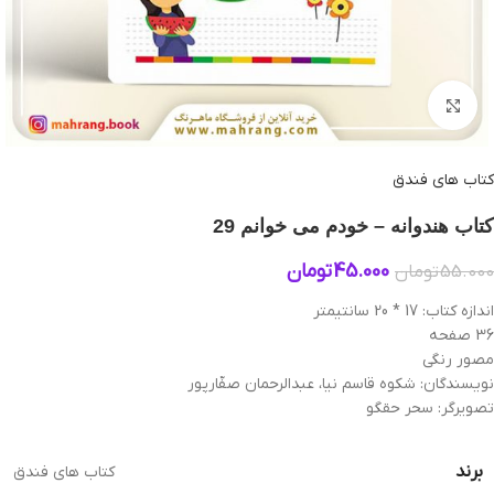
بزرگنمایی تصویر
کتاب های فندق
کتاب هندوانه – خودم می‌ خوانم 29
45.000
تومان
55.000
تومان
اندازه کتاب: 17 * 20 سانتیمتر
36 صفحه
مصور رنگی
نویسندگان: شکوه قاسم نیا، عبدالرحمان صفّارپور
تصویرگر: سحر حقگو
برند
کتاب های فندق