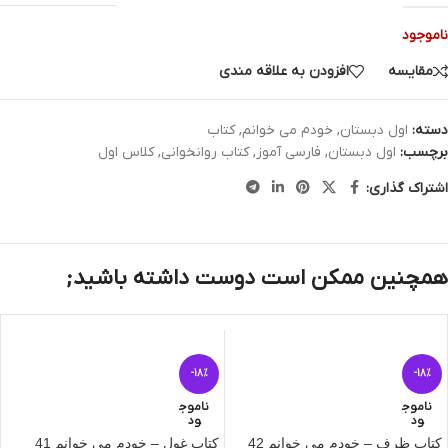
ناموجود
مقایسه
افزودن به علاقه مندی
دسته:
اول دبستان
,
خودم می خوانم
,
کتاب
برچسب:
اول دبستان
,
فارسی آموز
,
کتاب روانخوانی
,
کلاس اول
اشتراک گذاری:
همچنین ممکن است دوست داشته باشید;
-18%
-18%
ناموج
ناموج
ود
ود
کتاب ظرف – خودم می‌ خوانم 42
کتاب غول – خودم می‌ خوانم 41