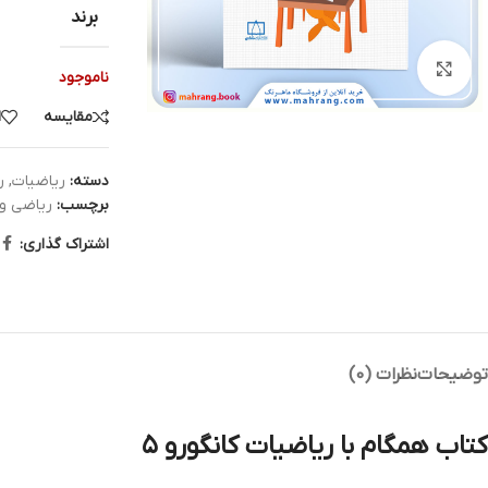
برند
بزرگنمایی تصویر
ناموجود
مقایسه
ا
دسته:
ریاضیات
,
ر
برچسب:
ریاضی و 
اشتراک گذاری:
توضیحات
نظرات (0)
کتاب همگام با ریاضیات کانگورو ۵