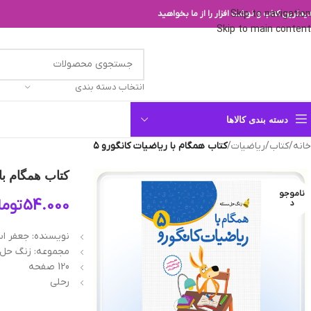
Skip to navigation
یدترین کتاب و نوشت افزار را از ما بخواهید
Skip to main content
انتخاب دسته بندی
دسته بندی کالاها
خانه
/
کتاب
/
ریاضیات
/
کتاب همگام با ریاضیات کانگورو ۵
کتاب همگام با 
ناموجو
54.000
توما
د
نویسنده: جعفر ا
مجموعه: زنگ حل
120 صفحه
رحلی