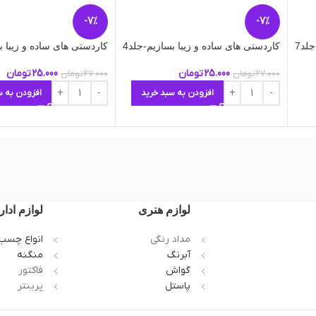
-7%
-7%
لد7
کاردستی های ساده و زیبا بسازیم-جلد4
کاردستی های ساده و زیبا ب
25.000
تومان
25.000
تومان
27.000
تومان
27.000
تومان
افزودن به سبد خرید
افزودن به س
لوازم هنری
لوازم ادار
مداد رنگی
انواع چسب
آبرنگ
منگنه
گواش
فاکتور
پاستل
پرینتر