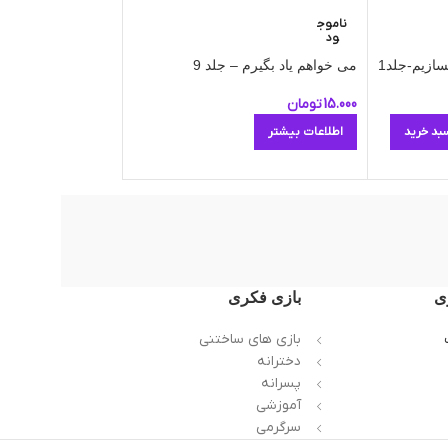
دنیای آواشناسی کودک
ناموج
ود
اطلاعات بیشتر
سازیم-جلد1
می خواهم یاد بگیرم – جلد 9
15.000
تومان
بد خرید
اطلاعات بیشتر
ی
بازی فکری
بازی های ساختنی
دخترانه
پسرانه
آموزشی
سرگرمی