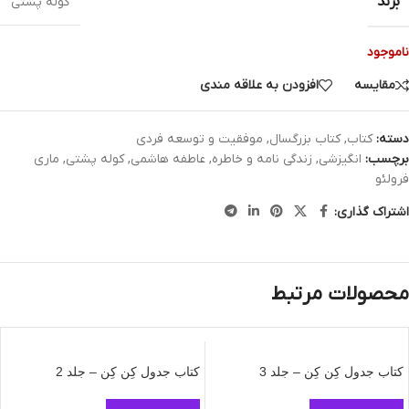
برند
کوله پشتی
ناموجود
مقایسه
افزودن به علاقه مندی
دسته:
کتاب
,
کتاب بزرگسال
,
موفقیت و توسعه فردی
برچسب:
انگیزشی
,
زندگی نامه و خاطره
,
عاطفه هاشمی
,
کوله پشتی
,
ماری
فرولئو
اشتراک گذاری:
محصولات مرتبط
کتاب جدول کِن کِن – جلد 3
کتاب جدول کِن کِن – جلد 2