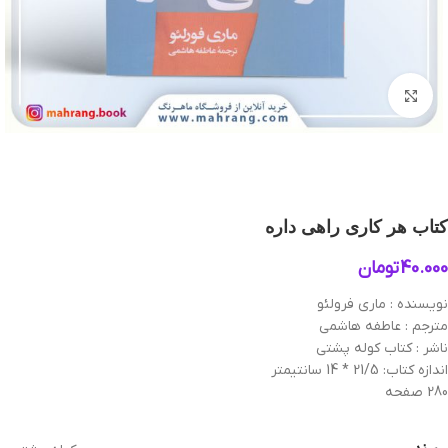
بزرگنمایی تصویر
کتاب هر کاری راهی داره
40.000
تومان
نویسنده : ماری فرولئو
مترجم : عاطفه هاشمی
ناشر : کتاب کوله پشتی
اندازه کتاب: 21/5 * 14 سانتیمتر
280 صفحه