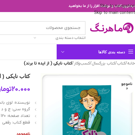
Skip to navigation
یدترین کتاب و نوشت افزار را از ما بخواهید
Skip to main content
انتخاب دسته بندی
دسته بندی کالاها
خانه
/
کتاب
/
کتاب بزرگسال
/
کسب‌وکار
/
کتاب نایکی ( از ایده تا برند)
کتاب نایکی ( از
ناموجو
20.000
توما
د
نویسنده: لوی با
گروه سنی: ج و د
تعداد صفحه: 120
قطع كتاب: رقعی
ناموجود