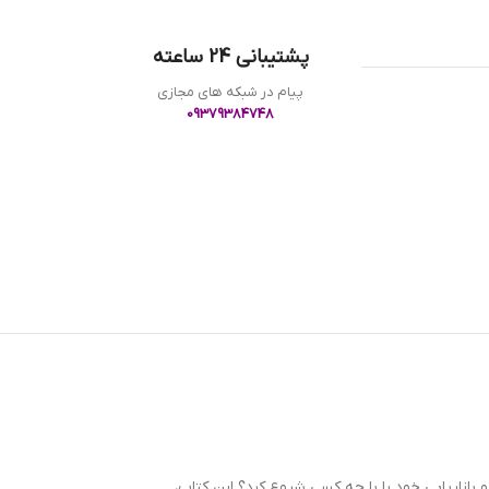
پشتیبانی 24 ساعته
پیام در شبکه های مجازی
09379384748
بازاریابی خود را با چه کسی شروع کرد؟ این کتاب،