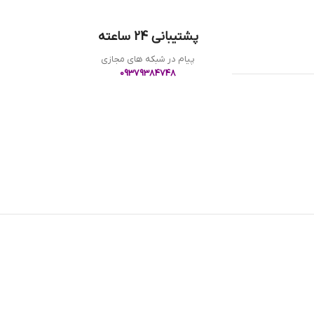
پشتیبانی 24 ساعته
پیام در شبکه های مجازی
09379384748