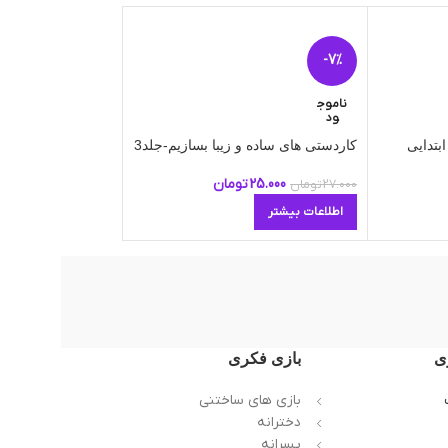
ناموج
-7%
ود
می خواهم یاد بگیرم 
ناموج
ود
15.000
تومان
بتدایی
کاردستی های ساده و زیبا بسازیم-جلد3
اطلاعات بیشتر
25.000
تومان
27.000
تومان
اطلاعات بیشتر
ی
بازی فکری
بازی های ساختنی
دخترانه
پسرانه