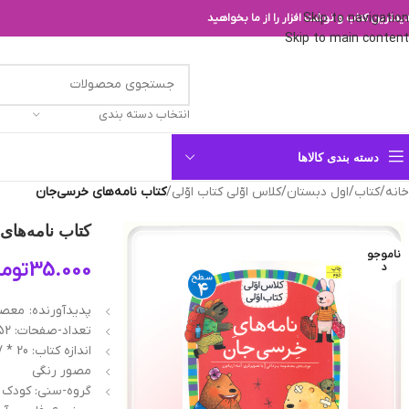
Skip to navigation
یدترین کتاب و نوشت افزار را از ما بخواهید
Skip to main content
انتخاب دسته بندی
دسته بندی کالاها
خانه
/
کتاب
/
اول دبستان
/
کلاس اوّلی کتاب اوّلی
/
کتاب نامه‌های خرسی‌جان
کتاب نامه‌ها
ناموجو
35.000
توما
د
پدیدآورنده: معصو
تعداد-صفحات: 52 صفحه
اندازه کتاب: 20 * 17 سانتیمتر
مصور رنگی
گروه-سنی: کودک