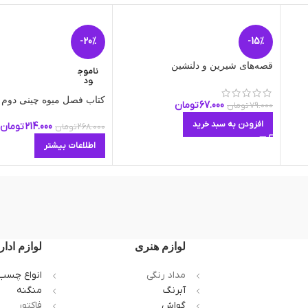
-20%
-15%
قصه‌های شیرین و دلنشین
ناموج
ود
کتاب فصل میوه چینی دوم ا
67.000
تومان
79.000
تومان
افزودن به سبد خرید
214.000
تومان
268.000
تومان
اطلاعات بیشتر
لوازم هنری
لوازم ادار
مداد رنگی
انواع چسب
آبرنگ
منگنه
گواش
فاکتور