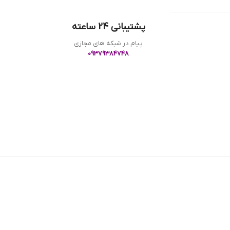
پشتیبانی 24 ساعته
پیام در شبکه های مجازی
09379384748