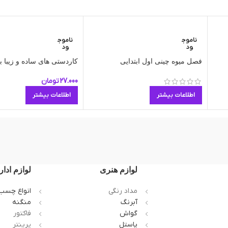
ناموج
ناموج
ود
ود
فصل میوه چینی اول ابتدایی
کاردستی های ساده و زیبا ب
27.000
تومان
اطلاعات بیشتر
اطلاعات بیشتر
لوازم هنری
لوازم ادار
مداد رنگی
انواع چسب
آبرنگ
منگنه
گواش
فاکتور
پاستل
پرینتر