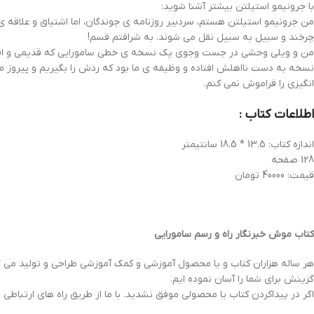
با جرونیمو استیلتن بیشتر آشنا شوید:
من جرونیمو استیلتن هستم، سردبیر روزنامه ی جوندگان، اما اشتیاق و علاقه 
چرخند و سبیل به سبیل نقل می شوند. به شرافتم قسم!
من و ویلی وحشی در جست وجوی یک نسخه ی خطی سامورایی که قدیمی و افسانه
نسخه به دست نااهلش افتاده و وظیفه ی ما بود که ردش را بگیریم و پیروز مید
انگیزی را فراموش نمی کنم.
اطلاعات کتاب :
اندازه کتاب: 13.5 * 18.5 سانتیمتر
128 صفحه
قیمت: 40000 تومان
کتاب موش خبرنگار راه و رسم سامورایی
هر ساله هزاران کتاب و یا محصول آموزشی و کمک آموزشی طراحی و تولید می گرد
گزینش برای شما را آسان نموده ایم.
اگر در پیداکردن کتاب یا محصولی موفق نشدید. با ما از طریق راه های ارتباطی ز