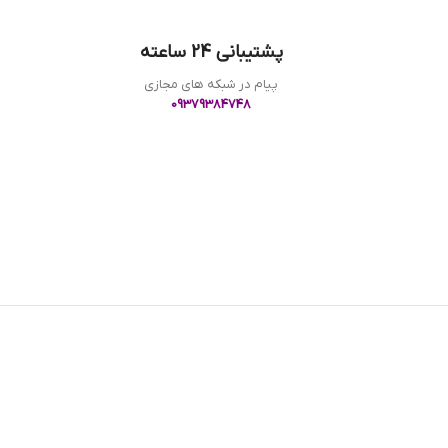
پشتیبانی 24 ساعته
پیام در شبکه های مجازی
09379384748