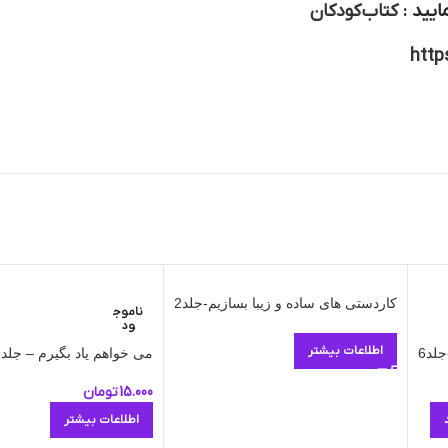
ایید :
کتاب کودکان
http
کاردستی های ساده و زیبا بسازیم-جلد2
ناموج
ود
اطلاعات بیشتر
لد6
می خواهم یاد بگیرم – جلد 5
15.000
تومان
اطلاعات بیشتر