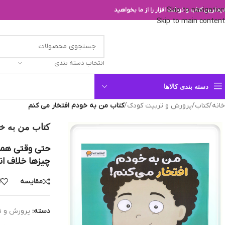
Skip to navigation
یدترین کتاب و نوشت افزار را از ما بخواهید
Skip to main content
انتخاب دسته بندی
دسته بندی کالاها
خانه
/
کتاب
/
پرورش و تربیت کودک
/
کتاب من به خودم افتخار می کنم
کتاب من به خو
حتي وقتي همه
چيزها خلاف انت
مقایسه
ا
دسته:
پرورش و ت