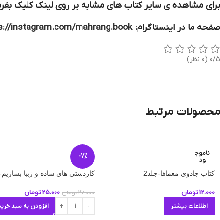
برای مشاهده ی سایر کتاب های مشابه بر روی لینک کلیک بفرم
صفحه ما در اینستاگرام:
s://instagram.com/mahrang.book
0/5
(0 نظر)
محصولات مرتبط
ناموج
-7%
ود
کتاب جادوی معماها-جلد2
کاردستی های ساده و زیبا بسازیم-ج
12.000
تومان
25.000
تومان
27.000
تومان
اطلاعات بیشتر
افزودن به سبد خرید