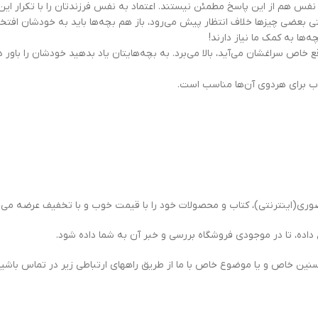
 نفس هم از اين پاسخ مطمئن نيستند. اعتماد به نفس فرزندتان را با تکرار اين 
عضي چيزها خلاف انتظار پيش مي‌رود، باز هم بچه‌ها بايد به خودشان افتخار
ها به کمک ما نياز دارند!
 خاص سراغشان مي‌آيد، بالا مي‌برد. به بچه‌هايتان ياد بدهيد خودشان را باور 
اب براي هردوي آن‌ها مناسب است.
ی(اینترنتی)، کتاب و محصولات خود را با قیمت خوب و با تخفیف عرضه می ن
 داده، تا در موجودی فروشگاه بررسی و خبر آن به شما داده شود.
سنین خاص و یا موضوع خاص با ما از طریق راههای ارتباطی زیر در تماس باشید