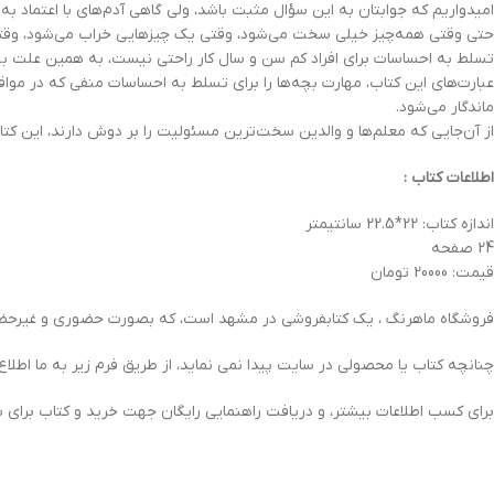
اميدواريم که جوابتان به اين سؤال‌ مثبت باشد، ولي گاهي آدم‌هاي با اعتماد به
حتي وقتي همه‌چيز خيلي سخت مي‌شود، وقتي يک چيزهايي خراب مي‌شود، وقتي ب
تسلط به احساسات براي افراد کم سن و سال کار راحتي نيست، به همين علت بچه‌
عبارت‌هاي اين کتاب، مهارت بچه‌ها را براي تسلط به احساسات منفي که در مواقع
ماندگار مي‌شود.
از آن‌جايي که معلم‌ها و والدين سخت‌ترين مسئوليت را بر دوش دارند، اين کت
اطلاعات کتاب :
اندازه کتاب: 22*22.5 سانتیمتر
24 صفحه
قیمت: 20000 تومان
فروشگاه ماهرنگ ، یک کتابفروشی در مشهد است، که بصورت حضوری و غیرحضور
چنانچه کتاب یا محصولی در سایت پیدا نمی نماید، از طریق فرم زیر به ما اطلاع
برای کسب اطلاعات بیشتر، و دریافت راهنمایی رایگان جهت خرید و کتاب برای 