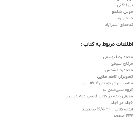
تی لنگکی
موش شکمو
خاله ریزه
کدخدای استرآباد
اطلاعات مربوط به کتاب :
محمد رضا یوسفی
مژگان شیخی
محمدرضا شمس
تصویرگر: کاظم طلایی
مناسب برای کودکان 7تا12سال،
گروه سنی:ب،ج،ت
معرفی شده در کتاب فارسی دوم دبستان،
6جلد در 1جلد
اندازه کتاب: 21 * 16/5 سانتیمتر
232 صفحه