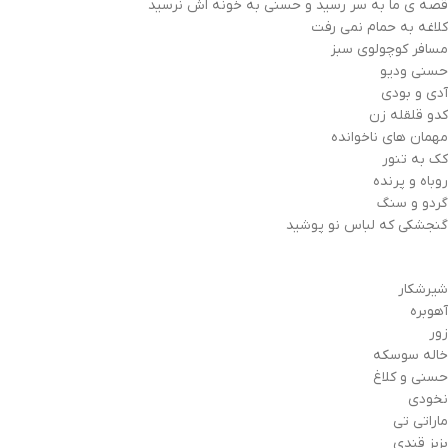
قصه ی ما به سر رسید و حسنی به خونه اش نرسید
کلاغه به حمام نمی رفت
مسافر کوچولوی سبز
حسني وديو
آدی و بودی
کدو قلقله زن
مهمان های ناخوانده
کک به تنور
روباه و پرنده
گردو و سنگ
گنجشکی که لباس نو پوشید
شیرشکار
آهوبره
زور
خاله سوسکه
حسنی و کلاغ
نخودی
ماراتی تی
بزبز قندی