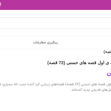
پیگیری سفارشات
اول قصه های حسنی (72 قصه)
ن
کتاب مجموعه ی اول قصه های حسنی (72 قصه) قصه‌هاي زيبايي گرد آمده است. كه بس
ل‌هاي قديمي پديد آمده‌اند.