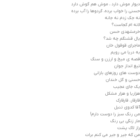
دیوار موش دارد ، موش هم گوش دارد
حسنی را خواب برده، گردوها را آب برده
نه جک زدم نه جانه
لانه ام کجاست؟
خرمشهدی حسن
یال قشنگم چه شد؟
ماجرای قوقول خان
به دریا می رویم
قصه ی میخ و ارزن و سنگ
تیغ انداز جوان
دوست های روزهای بارانی
حسنی و گل خندان
یک جای عجیب
هزاريا و هزار مشکل
قارقار، قارقارک
آقا کدوی تنبل
من رنگ سبز را دوست دارم!
مار زنگی بی رنگ
راز لاک پشت
من که جیر و جیر می کنم برات