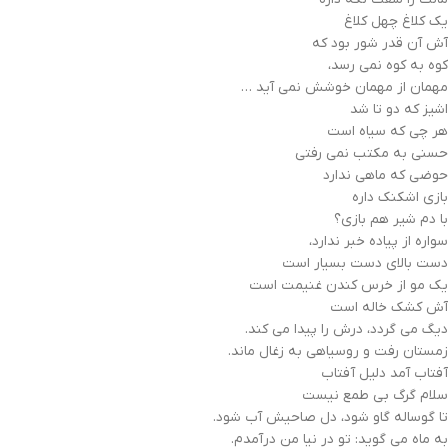
یک کلاغ چهل کلاغ
آش آن قدر شور بود که
کوه به کوه نمی رسد،
مهمان از مهمان خوشش نمی آید …
اشیز که دو تا شد
هر چی که سیاه است
حسنی به مکتب نمی رفتی
حوضی که ماهی ندارد
بازی اشکنک داره
با دم شیر هم بازی؟
سواره از پیاده خبر ندارد،
دست بالای دست بسیار است
یک مو از خرس کندن غنیمت است
آش کشک خاله است
دیگ می گردد، درش را پیدا می کند.
زمستان رفت و روسیاهی به زغال ماند.
آفتاب آمد دلیل آفتاب
سلام گرگ بی طمع نیست
تا گوساله گاو شود، دل صاحیش آب شود.
به ماه می گوید: تو در نیا من درآمدم.