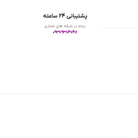
پشتیبانی 24 ساعته
پیام در شبکه های مجازی
09379384748