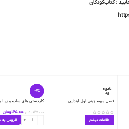
ایید :
کتاب کودکان
http
ناموج
-7%
ود
فصل میوه چینی اول ابتدایی
کاردستی های ساده و زیبا ب
25.000
تومان
27.000
تومان
اطلاعات بیشتر
افزودن به س