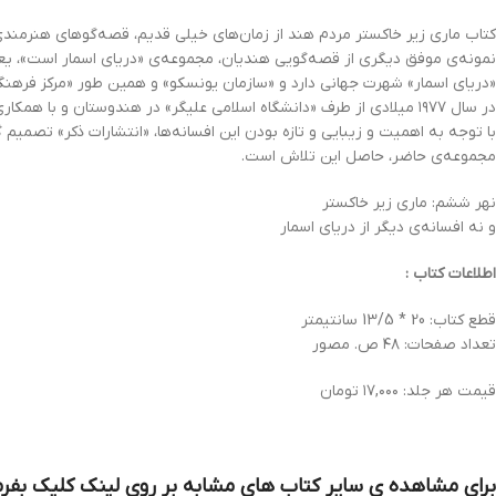
کتاب ماری زیر خاکستر مردم هند از زمان‌های خیلی قدیم، قصه‌گوهای هنرمندی بو
نمونه‌ی موفق دیگری از قصه‌گویی هندیان، مجموعه‌ی «دریای اسمار است»، یعنی دری
«دریای اسمار» شهرت جهانی دارد و «سازمان یونسکو» و همین طور «مرکز فرهنگی 
در سال ۱۹۷۷ میلادی از طرف «دانشگاه اسلامی علیگر» در هندوستان و با همکاری «مرکز تحقیقات فارسی رایزنی ایران در هند»، کتاب «دریای اسمار» به زبان فارسی قدیم به چاپ رسید.
با توجه به اهمیت و زیبایی و تازه بودن این افسانه‌ها، «انتشارات ذکر» تصمیم گر
مجموعه‌ی حاضر، حاصل این تلاش است.
نهر ششم: ماری زیر خاکستر
و نه افسانه‌ی دیگر از دریای اسمار
اطلاعات کتاب :
قطع کتاب: 20 * 13/5 سانتیمتر
تعداد صفحات: ۴۸ ص. مصور
قیمت هر جلد: ۱۷,۰۰۰ تومان
برای مشاهده ی سایر کتاب های مشابه بر روی لینک کلیک بفرم