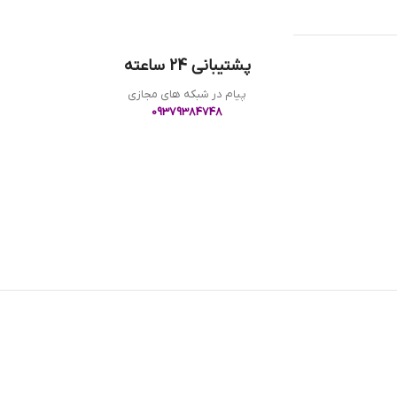
پشتیبانی 24 ساعته
پیام در شبکه های مجازی
09379384748