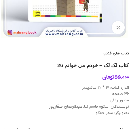
بزرگنمایی تصویر
کتاب های فندق
کتاب لک‌ لک – خودم می‌ خوانم 26
55.000
تومان
اندازه کتاب: 17 * 20 سانتیمتر
36 صفحه
مصور رنگی
نویسندگان: شکوه قاسم نیا، عبدالرحمان صفّارپور
تصویرگر: سحر حقگو