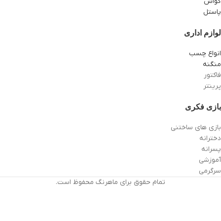
گواش
پاستل
لوازم اداری
انواع چسب
منگنه
فاکتور
پرینتر
بازی فکری
بازی های ساختنی
دخترانه
پسرانه
آموزشی
سرگرمی
تمام حقوق برای ماهرنگ محفوظ است.