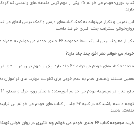
کتاب قوری-خودم می‌ خوانم 25 یکی از مهم ترین دغدغه 
دارند.
این تمرین و تکرار می‌تواند به کمک کتاب‌های درسی و کمک درسی اتفاق می‌افتد
روان‌خوانی پیشرفت چشم گیری خواهد داشت.
یکی از معروف ترین این کتاب‌ها مجموعه 42 جلدی خودم می خوانم به همراه دیکته شب است .که به همت و کوشش شکوه قاسم‌نیا .و عبدالرحمان صفارپور توسط انتشارات افق. به چاپ رسیده. است.
خودم می خوانم نشر افق چند جلد دارد؟
مجموعه کتاب‌های خودم می‌خوانم 42 جلد دارد. یکی از مهم ترین مزیت‌های این مجموعه کتاب‌ها این است .که هر کدام از کتاب‌ها .مخصوص یکی از حروف‌ها .نوشته شده است.
همین مسئله راهنمای قدم به قدم خوبی برای تقویت مهارت های نوآموزان به
برای مثال در مجموعه خودم می خوانم 1 نویسنده با تمرکز روی حرف و صدای ” آ ا” به کمک شعر و داستان و سرگرمی مسیر مشخصی را برای تکرار و تمرین نو آموزان فراهم کرده است.
توجه داشته باشید که در کلیه 42 جلد .از کتاب های 
نداشته باشند.
خرید مجموعه کتاب 42 جلدی خودم می خوانم چه تاثیری در روان خوانی کودکان دارد؟