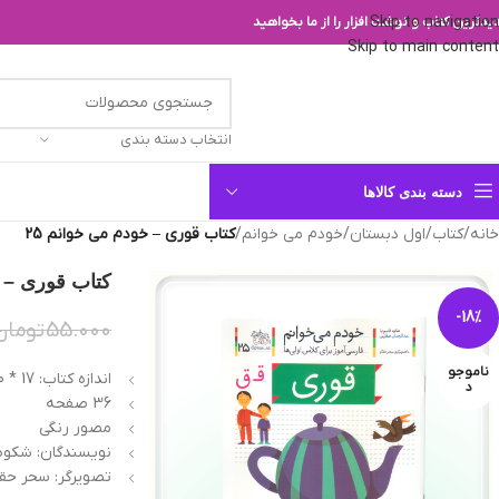
Skip to navigation
یدترین کتاب و نوشت افزار را از ما بخواهید
Skip to main content
انتخاب دسته بندی
دسته بندی کالاها
خانه
/
کتاب
/
اول دبستان
/
خودم می خوانم
/
کتاب قوری – خودم می‌ خوانم 25
کتاب قوری – خو
-18%
55.000
تومان
ناموجو
اندازه کتاب: 17 * 20 سانتیمتر
د
36 صفحه
مصور رنگی
نویسندگان: شکوه ق
تصویرگر: سحر حق