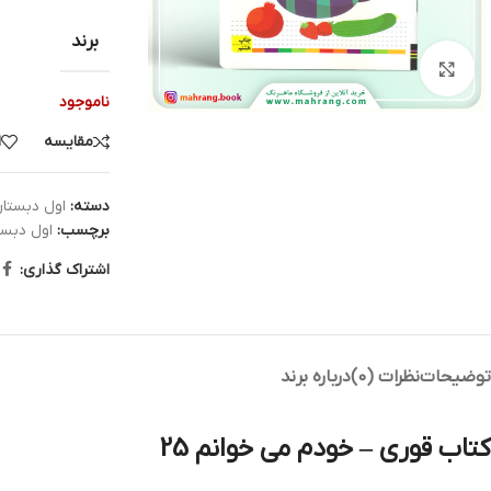
برند
بزرگنمایی تصویر
ناموجود
مقایسه
ا
دسته:
اول دبستا
برچسب:
اول دبست
اشتراک گذاری:
توضیحات
نظرات (0)
درباره برند
کتاب قوری – خودم می‌ خوانم 25