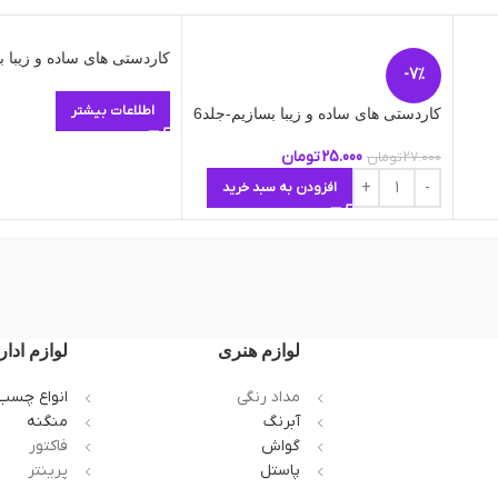
کاردستی های ساده و زیبا ب
-7%
اطلاعات بیشتر
کاردستی های ساده و زیبا بسازیم-جلد6
25.000
تومان
27.000
تومان
افزودن به سبد خرید
لوازم هنری
لوازم ادار
مداد رنگی
انواع چسب
آبرنگ
منگنه
گواش
فاکتور
پاستل
پرینتر