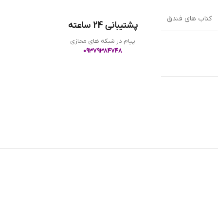
کتاب های فندق
پشتیبانی 24 ساعته
پیام در شبکه های مجازی
09379384748