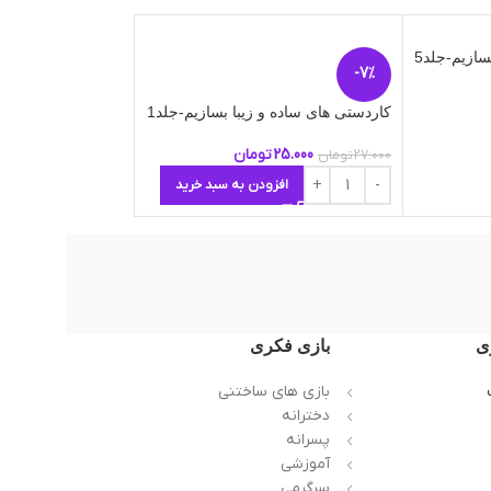
سازیم-جلد5
ناموج
-7%
ود
کاردستی های ساده و زیبا بسازیم-جلد1
می خواهم یاد بگیرم 
25.000
تومان
15.000
تومان
27.000
تومان
افزودن به سبد خرید
اطلاعات بیشتر
ی
بازی فکری
بازی های ساختنی
دخترانه
پسرانه
آموزشی
سرگرمی