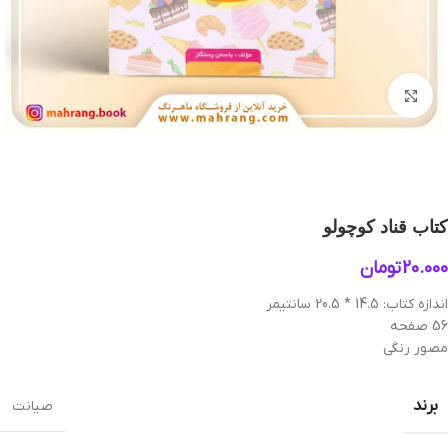
بزرگنمایی تصویر
کتاب قناد کوچولو
20.000
تومان
اندازه کتاب: 14.5 * 20.5 سانتیمر
56 صفحه
مصور رنگی
برند
صیانت