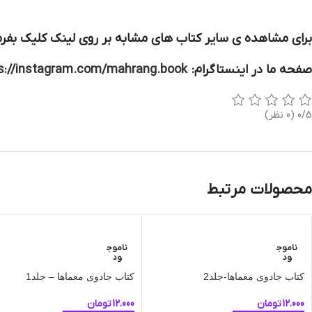
برای مشاهده ی سایر کتاب های مشابه بر روی لینک کلیک بفرم
صفحه ما در اینستاگرام:
s://instagram.com/mahrang.book
0/5
(0 نظر)
محصولات مرتبط
ناموج
ناموج
ود
ود
کتاب جادوی معماها-جلد2
کتاب جادوی معماها – جلد1
12.000
تومان
12.000
تومان