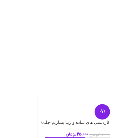
-7%
-7%
کاردستی های ساده و زیبا بسازیم-جلد6
ناموج
ود
25.000
تومان
27.000
تومان
کاردستی های ساده و 