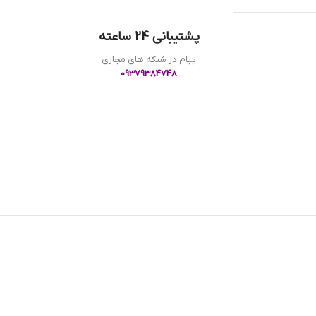
پشتیبانی 24 ساعته
پیام در شبکه های مجازی
09379384748