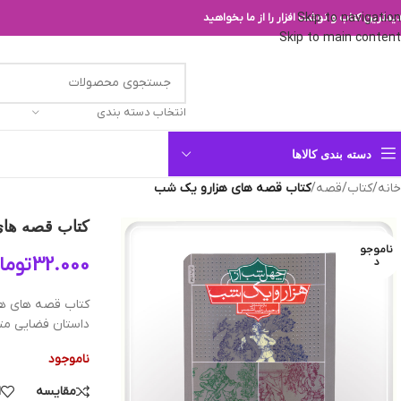
Skip to navigation
یدترین کتاب و نوشت افزار را از ما بخواهید
Skip to main content
انتخاب دسته بندی
دسته بندی کالاها
خانه
/
کتاب
/
قصه
/
کتاب قصه های هزارو یک شب
کتاب قصه ها
ناموجو
32.000
توما
د
کتاب قصه های هزا
داستان فضایی متف
ناموجود
مقایسه
ا