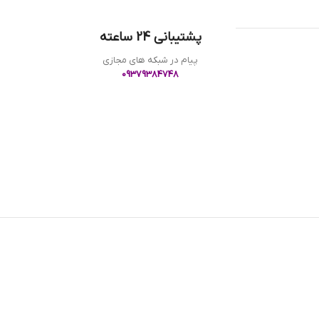
پشتیبانی 24 ساعته
پیام در شبکه های مجازی
09379384748