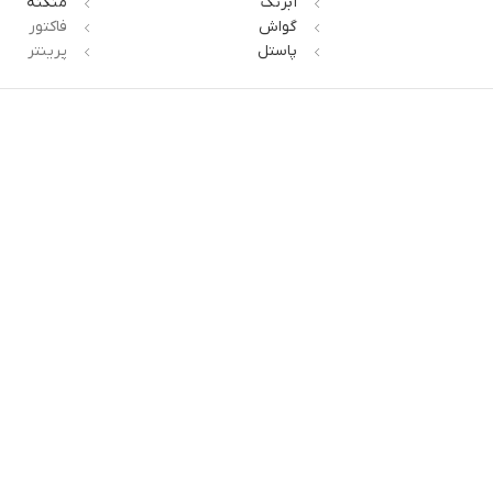
آبرنگ
منگنه
گواش
فاکتور
پاستل
پرینتر