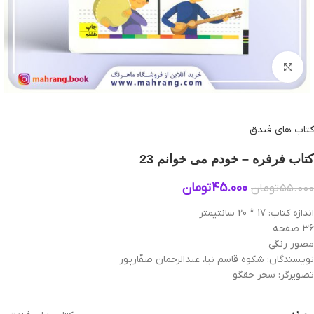
بزرگنمایی تصویر
کتاب های فندق
کتاب فرفره – خودم می‌ خوانم 23
45.000
تومان
55.000
تومان
اندازه کتاب: 17 * 20 سانتیمتر
36 صفحه
مصور رنگی
نویسندگان: شکوه قاسم نیا، عبدالرحمان صفّارپور
تصویرگر: سحر حقگو