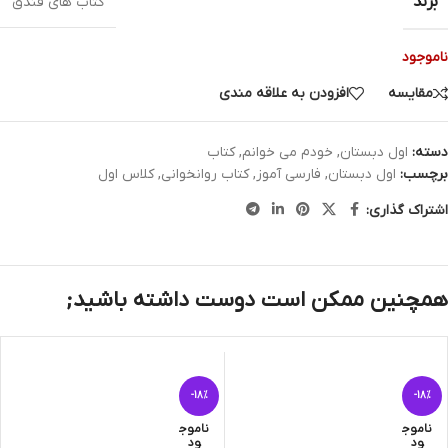
برند
کتاب های فندق
ناموجود
مقایسه
افزودن به علاقه مندی
دسته:
اول دبستان
,
خودم می خوانم
,
کتاب
برچسب:
اول دبستان
,
فارسی آموز
,
کتاب روانخوانی
,
کلاس اول
اشتراک گذاری:
همچنین ممکن است دوست داشته باشید;
-18%
-18%
ناموج
ناموج
ود
ود