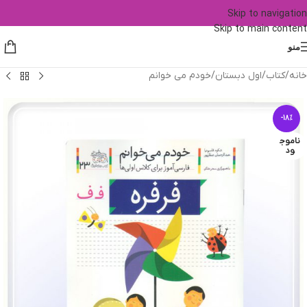
Skip to navigation
Skip to main content
منو
خانه
/
کتاب
/
اول دبستان
/
خودم می خوانم
-18%
ناموج
ود