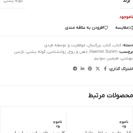
برند
کوله پشتی
ناموجود
مقایسه
افزودن به علاقه مندی
دسته:
کتاب
,
کتاب بزرگسال
,
موفقیت و توسعه فردی
برچسب:
Haemin Sunim
,
ذهن و روح
,
روانشناسی
,
کوله پشتی
,
نازنین
بهشتی
,
هیمین سونیم
اشتراک گذاری:
محصولات مرتبط
ناموج
ناموج
ود
ود
کتاب جادوی معماها – جلد1
کاردستی های ساده و زیبا بسازیم-