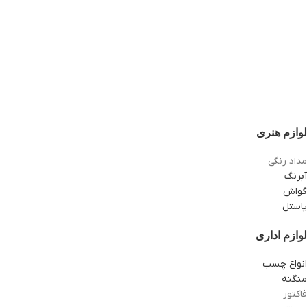
لوازم هنری
مداد رنگی
آبرنگ
گواش
پاستل
لوازم اداری
انواع چسب
منگنه
فاکتور