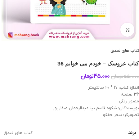
بزرگنمایی تصویر
کتاب های فندق
کتاب عروسک – خودم می‌ خوانم 36
45.000
تومان
55.000
تومان
اندازه کتاب: 17 * 20 سانتیمتر
36 صفحه
مصور رنگی
نویسندگان: شکوه قاسم نیا، عبدالرحمان صفّارپور
تصویرگر: سحر حقگو
برند
کتاب های فندق