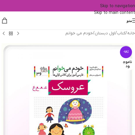
Skip to navigation
Skip to main content
منو
خانه
/
کتاب
/
اول دبستان
/
خودم می خوانم
-18%
ناموج
ود