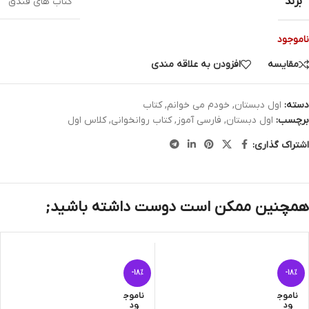
برند
کتاب های فندق
ناموجود
مقایسه
افزودن به علاقه مندی
دسته:
اول دبستان
,
خودم می خوانم
,
کتاب
برچسب:
اول دبستان
,
فارسی آموز
,
کتاب روانخوانی
,
کلاس اول
اشتراک گذاری:
همچنین ممکن است دوست داشته باشید;
-18%
-18%
ناموج
ناموج
ود
ود