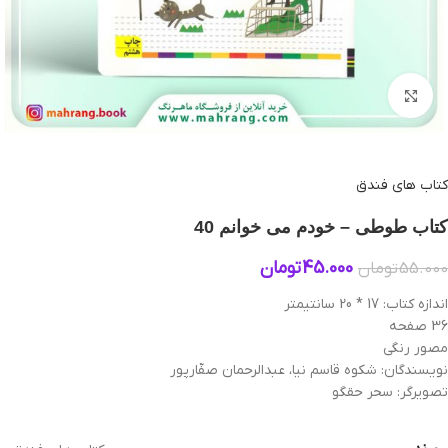
بزرگنمایی تصویر
کتاب های فندق
کتاب طوطی – خودم می‌ خوانم 40
45.000
تومان
55.000
تومان
اندازه کتاب: 17 * 20 سانتیمتر
36 صفحه
مصور رنگی
نویسندگان: شکوه قاسم نیا، عبدالرحمان صفّارپور
تصویرگر: سحر حقگو