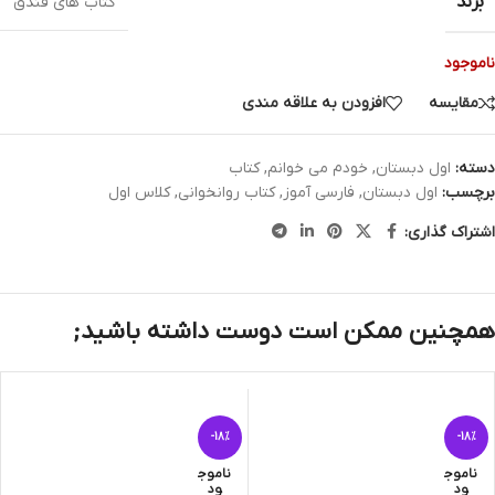
برند
کتاب های فندق
ناموجود
مقایسه
افزودن به علاقه مندی
دسته:
اول دبستان
,
خودم می خوانم
,
کتاب
برچسب:
اول دبستان
,
فارسی آموز
,
کتاب روانخوانی
,
کلاس اول
اشتراک گذاری:
همچنین ممکن است دوست داشته باشید;
-18%
-18%
ناموج
ناموج
ود
ود