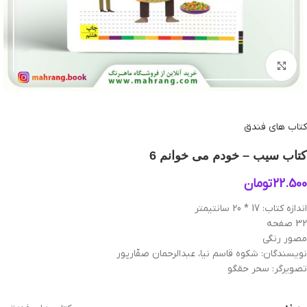
بزرگنمایی تصویر
کتاب های فندق
کتاب سیب – خودم می‌ خوانم 6
22.500
تومان
اندازه کتاب: 17 * 20 سانتیمتر
32 صفحه
مصور رنگی
نویسندگان: شکوه قاسم نیا، عبدالرحمان صفّارپور
تصویرگر: سحر حقگو