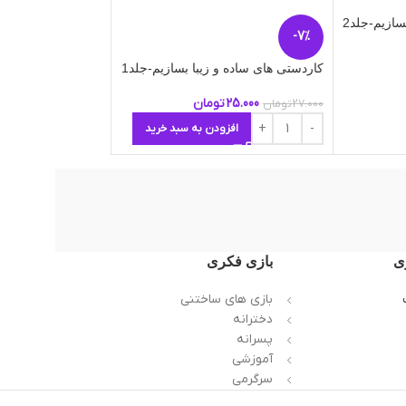
سازیم-جلد2
ناموج
-7%
ود
کاردستی های ساده و زیبا بسازیم-جلد1
می خواهم یاد بگیرم 
25.000
تومان
15.000
تومان
27.000
تومان
افزودن به سبد خرید
اطلاعات بیشتر
ی
بازی فکری
بازی های ساختنی
دخترانه
پسرانه
آموزشی
سرگرمی