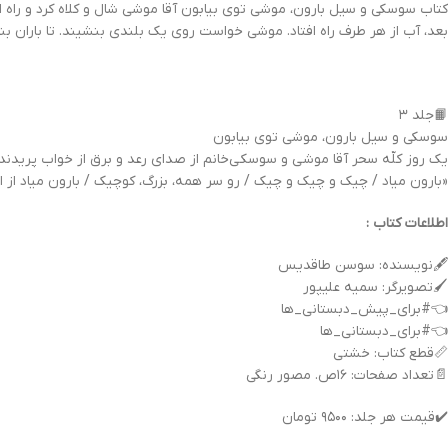
کتاب سوسکی و سیل بارون، موشی توی بیابون آقا موشی شال و کلاه کرد و راه افت
بعد، آب از هر طرف راه افتاد. موشی خواست روی یک بلندی بنشیند. تا باران بند
📙جلد ۳
سوسکی و سیل بارون، موشی توی بیابون
يك روز كلّه سحر آقا موشى و سوسكى‌خانم از صداى رعد و برق از خواب پريدند.
«بارون مياد / چيك و چيك و چيك‏ / رو سر همه، بزرگ، كوچيك / بارون مياد از ابر
اطلاعات کتاب :
🖋نویسنده: سوسن طاقدیس
🖌تصویرگر: سمیه علیپور
👈#برای_پیش_دبستانی_ها
👈#برای_دبستانی_ها
📏قطع کتاب: خشتی
📄تعداد صفحات: ۱۶ص. مصور رنگی
✔️قیمت هر جلد: ۹۵۰۰ تومان