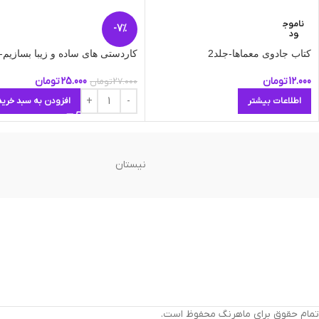
ناموج
-7%
ود
کتاب جادوی معماها-جلد2
کاردستی های ساده و زیبا بسازیم-ج
12.000
تومان
25.000
تومان
27.000
تومان
اطلاعات بیشتر
افزودن به سبد خرید
نیستان
تمام حقوق برای ماهرنگ محفوظ است.