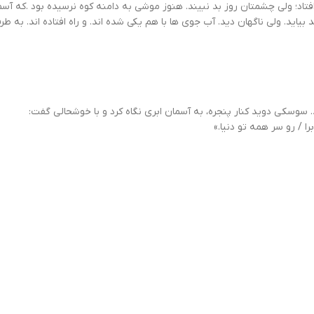
اد؛ ولی چشمتان روز بد نبیند. هنوز موشی به دامنه کوه نرسیده بود .که آسمان 
 بیاید. ولی ناگهان دید. آب جوی ها با هم یکی شده اند. و راه افتاده اند. ب
 سوسكى دويد كنار پنجره، به آسمان ابرى نگاه كرد و با خوشحالى گفت:
ا / رو سر همه تو دنيا.»