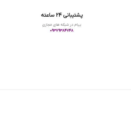
پشتیبانی 24 ساعته
پیام در شبکه های مجازی
09379384748