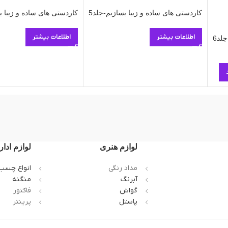
کاردستی های ساده و زیبا بسازیم-جلد5
کاردستی های ساده و زیبا ب
اطلاعات بیشتر
اطلاعات بیشتر
لد6
لوازم هنری
لوازم ادار
مداد رنگی
انواع چسب
آبرنگ
منگنه
گواش
فاکتور
پاستل
پرینتر