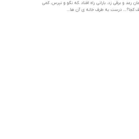
رعد و برقی زد. بارانی راه افتاد .که نگو و نپرس. کمی
ه طرف کجا؟… درست به طرف خانه ی آن ها…